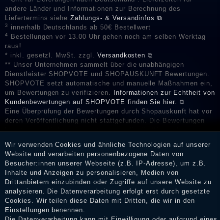
andere Länder und Informationen zur Berechnung des
Liefertermins siehe
Zahlungs- & Versandinfos ⧉
3
innerhalb Deutschlands ab 50€ Bestellwert
4
Bestellungen vor 13.00 Uhr gehen noch am selben Werktag
raus!
* inkl. gesetzl. MwSt. zzgl.
Versandkosten ⧉
** Unser Unternehmen sammelt über die unabhängigen
Dienstleister SHOPVOTE und SHOPAUSKUNFT Bewertungen.
SHOPVOTE setzt automatische und manuelle Maßnahmen ein,
um Bewertungen zu verifizieren.
Informationen zur Echtheit von
Kundenbewertungen auf SHOPVOTE finden Sie hier. ⧉
Eine Überprüfung der Bewertungen durch Shopauskunft hat vor
deren Veröffentlichung nicht stattgefunden. Die Bewertungen
könnten von Verbrauchern stammen, die die Ware oder
Dienstleistungen gar nicht erworben oder genutzt haben. Nach
Wir verwenden Cookies und ähnliche Technologien auf unserer
Erhalt einer Benachrichtigungs-E-Mail können Händler die
Website und verarbeiten personenbezogene Daten von
Bewertungen verifizieren und über die erfolgte Verifizierung im
Besucher:innen unserer Webseite (z.B. IP-Adresse), um z.B.
Shop informieren.
Inhalte und Anzeigen zu personalisieren, Medien von
Drittanbietern einzubinden oder Zugriffe auf unsere Website zu
analysieren. Die Datenverarbeitung erfolgt erst durch gesetzte
Cookies. Wir teilen diese Daten mit Dritten, die wir in den
Impressum
Einstellungen benennen.
Die Datenverarbeitung kann mit Einwilligung oder aufgrund eines