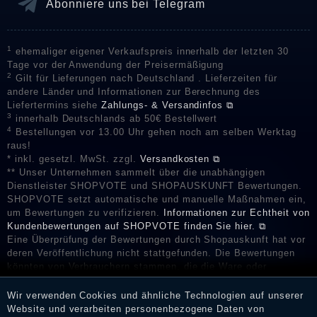
Abonniere uns bei Telegram
1
ehemaliger eigener Verkaufspreis innerhalb der letzten 30
Tage vor der Anwendung der Preisermäßigung
2
Gilt für Lieferungen nach Deutschland . Lieferzeiten für
andere Länder und Informationen zur Berechnung des
Liefertermins siehe
Zahlungs- & Versandinfos ⧉
3
innerhalb Deutschlands ab 50€ Bestellwert
4
Bestellungen vor 13.00 Uhr gehen noch am selben Werktag
raus!
* inkl. gesetzl. MwSt. zzgl.
Versandkosten ⧉
** Unser Unternehmen sammelt über die unabhängigen
Dienstleister SHOPVOTE und SHOPAUSKUNFT Bewertungen.
SHOPVOTE setzt automatische und manuelle Maßnahmen ein,
um Bewertungen zu verifizieren.
Informationen zur Echtheit von
Kundenbewertungen auf SHOPVOTE finden Sie hier. ⧉
Eine Überprüfung der Bewertungen durch Shopauskunft hat vor
deren Veröffentlichung nicht stattgefunden. Die Bewertungen
könnten von Verbrauchern stammen, die die Ware oder
Dienstleistungen gar nicht erworben oder genutzt haben. Nach
Erhalt einer Benachrichtigungs-E-Mail können Händler die
Wir verwenden Cookies und ähnliche Technologien auf unserer
Bewertungen verifizieren und über die erfolgte Verifizierung im
Website und verarbeiten personenbezogene Daten von