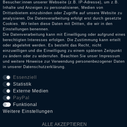
Shop informieren.
Besucher:innen unserer Webseite (z.B. IP-Adresse), um z.B.
Inhalte und Anzeigen zu personalisieren, Medien von
Drittanbietern einzubinden oder Zugriffe auf unsere Website zu
analysieren. Die Datenverarbeitung erfolgt erst durch gesetzte
Cookies. Wir teilen diese Daten mit Dritten, die wir in den
Impressum
Einstellungen benennen.
Die Datenverarbeitung kann mit Einwilligung oder aufgrund eines
berechtigten Interesses erfolgen. Die Zustimmung kann erteilt
Daten­schutz­erklärung
oder abgelehnt werden. Es besteht das Recht, nicht
einzuwilligen und die Einwilligung zu einem späteren Zeitpunkt
zu ändern oder zu widerrufen. Beachten Sie unser
Impressum
und weitere Hinweise zur Verwendung personenbezogener Daten
AGB
in unserer
Daten­schutz­erklärung
.
Essenziell
Statistik
Widerrufs­recht
Externe Medien
PayPal
VERTRAG WIDERRUFEN
Funktional
Weitere Einstellungen
Kontakt
ALLE AKZEPTIEREN