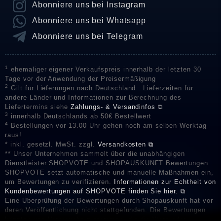
Abonniere uns bei Instagram
Abonniere uns bei Whatsapp
Abonniere uns bei Telegram
1
ehemaliger eigener Verkaufspreis innerhalb der letzten 30
Tage vor der Anwendung der Preisermäßigung
2
Gilt für Lieferungen nach Deutschland . Lieferzeiten für
andere Länder und Informationen zur Berechnung des
Liefertermins siehe
Zahlungs- & Versandinfos ⧉
3
innerhalb Deutschlands ab 50€ Bestellwert
4
Bestellungen vor 13.00 Uhr gehen noch am selben Werktag
raus!
* inkl. gesetzl. MwSt. zzgl.
Versandkosten ⧉
** Unser Unternehmen sammelt über die unabhängigen
Dienstleister SHOPVOTE und SHOPAUSKUNFT Bewertungen.
SHOPVOTE setzt automatische und manuelle Maßnahmen ein,
um Bewertungen zu verifizieren.
Informationen zur Echtheit von
Kundenbewertungen auf SHOPVOTE finden Sie hier. ⧉
Eine Überprüfung der Bewertungen durch Shopauskunft hat vor
deren Veröffentlichung nicht stattgefunden. Die Bewertungen
könnten von Verbrauchern stammen, die die Ware oder