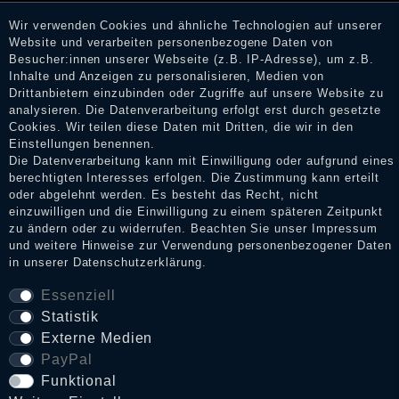
Dienstleistungen gar nicht erworben oder genutzt haben. Nach
Wir verwenden Cookies und ähnliche Technologien auf unserer
Erhalt einer Benachrichtigungs-E-Mail können Händler die
Website und verarbeiten personenbezogene Daten von
Bewertungen verifizieren und über die erfolgte Verifizierung im
Besucher:innen unserer Webseite (z.B. IP-Adresse), um z.B.
Shop informieren.
Inhalte und Anzeigen zu personalisieren, Medien von
Drittanbietern einzubinden oder Zugriffe auf unsere Website zu
analysieren. Die Datenverarbeitung erfolgt erst durch gesetzte
Cookies. Wir teilen diese Daten mit Dritten, die wir in den
Impressum
Einstellungen benennen.
Die Datenverarbeitung kann mit Einwilligung oder aufgrund eines
berechtigten Interesses erfolgen. Die Zustimmung kann erteilt
oder abgelehnt werden. Es besteht das Recht, nicht
Daten­schutz­erklärung
einzuwilligen und die Einwilligung zu einem späteren Zeitpunkt
zu ändern oder zu widerrufen. Beachten Sie unser
Impressum
und weitere Hinweise zur Verwendung personenbezogener Daten
in unserer
Daten­schutz­erklärung
.
AGB
Essenziell
Statistik
Widerrufs­recht
Externe Medien
PayPal
VERTRAG WIDERRUFEN
Funktional