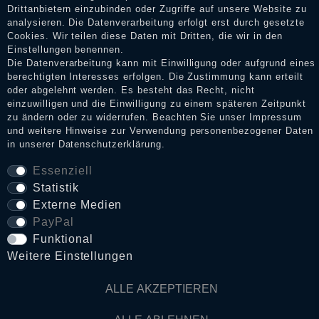
Drittanbietern einzubinden oder Zugriffe auf unsere Website zu
analysieren. Die Datenverarbeitung erfolgt erst durch gesetzte
Cookies. Wir teilen diese Daten mit Dritten, die wir in den
Impressum
Einstellungen benennen.
Die Datenverarbeitung kann mit Einwilligung oder aufgrund eines
berechtigten Interesses erfolgen. Die Zustimmung kann erteilt
oder abgelehnt werden. Es besteht das Recht, nicht
Daten­schutz­erklärung
einzuwilligen und die Einwilligung zu einem späteren Zeitpunkt
zu ändern oder zu widerrufen. Beachten Sie unser
Impressum
und weitere Hinweise zur Verwendung personenbezogener Daten
AGB
in unserer
Daten­schutz­erklärung
.
Essenziell
Statistik
Widerrufs­recht
Externe Medien
PayPal
VERTRAG WIDERRUFEN
Funktional
Weitere Einstellungen
Kontakt
ALLE AKZEPTIEREN
© Copyright 2026 Dark Ages Glasche & Kuczwalska GbR