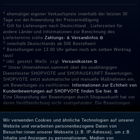
1
ehemaliger eigener Verkaufspreis innerhalb der letzten 30
Tage vor der Anwendung der Preisermäßigung
2
Gilt für Lieferungen nach Deutschland . Lieferzeiten für
andere Länder und Informationen zur Berechnung des
Liefertermins siehe
Zahlungs- & Versandinfos ⧉
3
innerhalb Deutschlands ab 50€ Bestellwert
4
Bestellungen vor 13.00 Uhr gehen noch am selben Werktag
raus!
* inkl. gesetzl. MwSt. zzgl.
Versandkosten ⧉
** Unser Unternehmen sammelt über die unabhängigen
Dienstleister SHOPVOTE und SHOPAUSKUNFT Bewertungen.
SHOPVOTE setzt automatische und manuelle Maßnahmen ein,
um Bewertungen zu verifizieren.
Informationen zur Echtheit von
Kundenbewertungen auf SHOPVOTE finden Sie hier. ⧉
Eine Überprüfung der Bewertungen durch Shopauskunft hat vor
deren Veröffentlichung nicht stattgefunden. Die Bewertungen
könnten von Verbrauchern stammen, die die Ware oder
Dienstleistungen gar nicht erworben oder genutzt haben. Nach
Wir verwenden Cookies und ähnliche Technologien auf unserer
Erhalt einer Benachrichtigungs-E-Mail können Händler die
Website und verarbeiten personenbezogene Daten von
Bewertungen verifizieren und über die erfolgte Verifizierung im
Besucher:innen unserer Webseite (z.B. IP-Adresse), um z.B.
Shop informieren.
Inhalte und Anzeigen zu personalisieren, Medien von