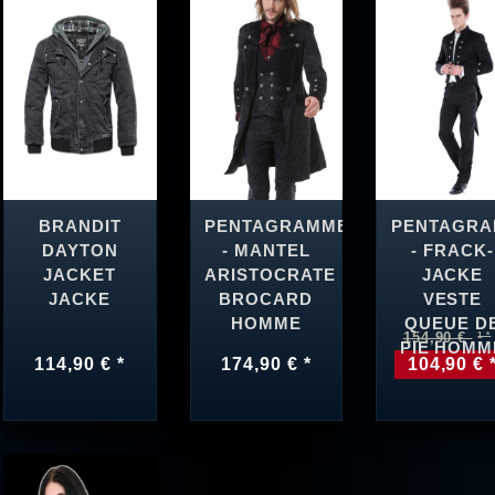
BRANDIT
PENTAGRAMME
PENTAGR
DAYTON
- MANTEL
- FRACK-
JACKET
ARISTOCRATE
JACKE
JACKE
BROCARD
VESTE
HOMME
QUEUE D
154,90 €
PIE HOMM
114,90 € *
174,90 € *
104,90 € 