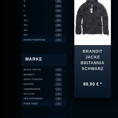
S
29
M
30
L
37
XL
41
XXL
36
3XL
28
4XL
23
5XL
6
EINHEITSGRÖSSE
1
BRANDIT
JACKE
MARKE
BRITANNIA
SCHWARZ
BLACK PISTOL
2
BRANDIT
5
DEVIL FASHION
17
89,90 € *
EASURE
3
JAWBREAKER
1
KILLSTAR
3
PENTAGRAMME
4
PUNK RAVE
6