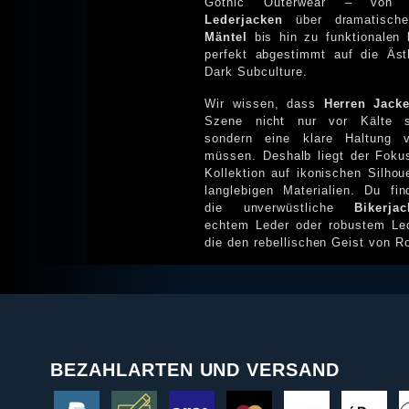
Gothic Outerwear – von r
Lederjacken
über dramatisc
Mäntel
bis hin zu funktionalen
perfekt abgestimmt auf die Äst
Dark Subculture.
Wir wissen, dass
Herren Jack
Szene nicht nur vor Kälte s
sondern eine klare Haltung ve
müssen. Deshalb liegt der Foku
Kollektion auf ikonischen Silhou
langlebigen Materialien. Du findes
die unverwüstliche
Bikerjac
echtem Leder oder robustem Led
die den rebellischen Geist von Rock’n’Roll
BEZAHLARTEN UND VERSAND