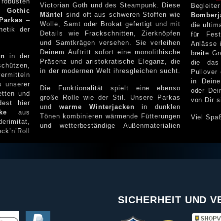
obusten
Victorian Goth und des Steampunk. Diese
Begle
he
Gothic
Mäntel
sind oft aus schweren Stoffen wie
Bomberj
Parkas
–
Wolle, Samt oder Brokat gefertigt und mit
die ultim
hetik der
Details wie Frackschnitten, Zierknöpfen
für Festivals, Konzerte oder formelle
und Samtkrägen versehen. Sie verleihen
Anlässe 
Deinem Auftritt sofort eine monolithische
breite G
en
in der
Präsenz und aristokratische Eleganz, die
die das Layering über einem Gothic
chützen,
in der modernen Welt ihresgleichen sucht.
Pullover
rmitteln
in Dein
s unserer
Die Funktionalität spielt eine ebenso
oder Dein Mantel ist das Erste, w
etten und
große Rolle wie der Stil. Unsere Parkas
von Dir s
t hier
und
warme Winterjacken
in dunklen
ke
aus
Tönen kombinieren wärmende Fütterungen
Viel Spa
erimitat,
und wetterbeständige Außenmaterialien
SICHERHEIT UND 