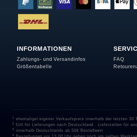
INFORMATIONEN
SERVI
Zahlungs- und Versandinfos
FAQ
Größentabelle
Retouren
1
ehemaliger eigener Verkaufspreis innerhalb der letzten 30
2
Gilt für Lieferungen nach Deutschland . Lieferzeiten für a
3
innerhalb Deutschlands ab 50€ Bestellwert
4
Bestellungen vor 13.00 Uhr gehen noch am selben Werktag