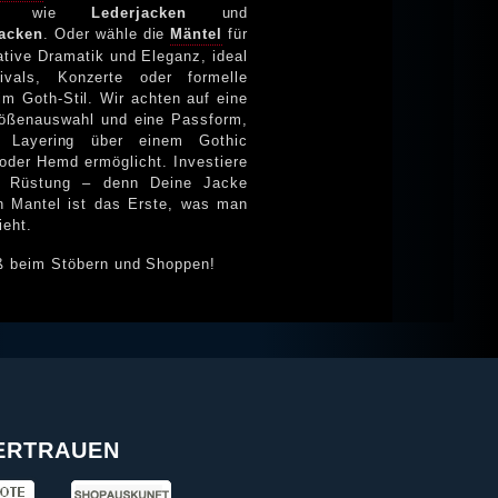
iter wie
Lederjacken
und
acken
. Oder wähle die
Mäntel
für
ative Dramatik und Eleganz, ideal
im Goth-Stil. Wir achten auf eine
rößenauswahl und eine Passform,
 oder Hemd ermöglicht. Investiere
e Rüstung – denn Deine Jacke
as man
ieht.
ß beim Stöbern und Shoppen!
VERTRAUEN