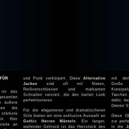
 FÜR
und Punk verkörpert. Diese
Alternative
mit den
Jacken
sind oft mit Nieten,
Große Kapuzen, Pelzbesatz 
Reißverschlüssen und markanten
Kunstpe
ist das
Schnallen verziert, die den harten Look
Taschen
gesamten
perfektionieren.
dafür, dass Du
ie äußere
Deinen St
Für die eleganteren und dramatischeren
stärkste
Stile bieten wir eine exklusive Auswahl an
Diese Ob
it. Hier
Gothic Herren Mänteln
. Ein langer,
zur perf
wallender Gehrock ist das Herzstück des
in die
J