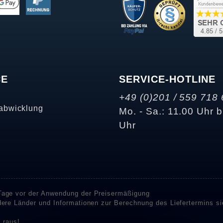
CE
SERVICE-HOTLINE
+49 (0)201 / 559 718 
abwicklung
Mo. - Sa.: 11.00 Uhr b
Uhr
 Tage vor der Anwendung der Preisermäßigung
ndere Länder und Informationen zur Berechnung des Liefertermins s
 raus!