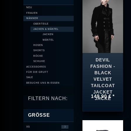
NEU
FRAUEN
MÄNNER
OBERTEILE
JACKEN & MÄNTEL
JACKEN
MÄNTEL
HOSEN
SHORTS
RÖCKE
DEVIL
SCHUHE
FASHION -
ACCESSOIRES
BLACK
FÜR DIE GRUFT
SALE
VELVET
BESUCHE UNS IN ESSEN
TAILCOAT
JACKET
149,90 € *
FILTERN NACH:
JACKE
GRÖSSE
XS
3