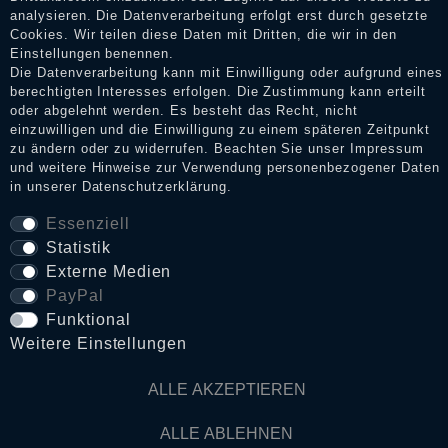
analysieren. Die Datenverarbeitung erfolgt erst durch gesetzte
Cookies. Wir teilen diese Daten mit Dritten, die wir in den
Impressum
Einstellungen benennen.
Die Datenverarbeitung kann mit Einwilligung oder aufgrund eines
berechtigten Interesses erfolgen. Die Zustimmung kann erteilt
oder abgelehnt werden. Es besteht das Recht, nicht
Daten­schutz­erklärung
einzuwilligen und die Einwilligung zu einem späteren Zeitpunkt
zu ändern oder zu widerrufen. Beachten Sie unser
Impressum
und weitere Hinweise zur Verwendung personenbezogener Daten
AGB
in unserer
Daten­schutz­erklärung
.
Essenziell
Statistik
Widerrufs­recht
Externe Medien
PayPal
VERTRAG WIDERRUFEN
Funktional
Weitere Einstellungen
Kontakt
ALLE AKZEPTIEREN
© Copyright 2026 Dark Ages Glasche & Kuczwalska GbR
ALLE ABLEHNEN