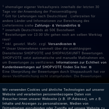
1
ehemaliger eigener Verkaufspreis innerhalb der letzten 30
Tage vor der Anwendung der Preisermäßigung
2
Gilt für Lieferungen nach Deutschland . Lieferzeiten für
andere Länder und Informationen zur Berechnung des
Liefertermins siehe
Zahlungs- & Versandinfos ⧉
3
innerhalb Deutschlands ab 50€ Bestellwert
4
Bestellungen vor 13.00 Uhr gehen noch am selben Werktag
raus!
* inkl. gesetzl. MwSt. zzgl.
Versandkosten ⧉
** Unser Unternehmen sammelt über die unabhängigen
Dienstleister SHOPVOTE und SHOPAUSKUNFT Bewertungen.
SHOPVOTE setzt automatische und manuelle Maßnahmen ein,
um Bewertungen zu verifizieren.
Informationen zur Echtheit von
Kundenbewertungen auf SHOPVOTE finden Sie hier. ⧉
Eine Überprüfung der Bewertungen durch Shopauskunft hat vor
deren Veröffentlichung nicht stattgefunden. Die Bewertungen
könnten von Verbrauchern stammen, die die Ware oder
Dienstleistungen gar nicht erworben oder genutzt haben. Nach
Wir verwenden Cookies und ähnliche Technologien auf unserer
Erhalt einer Benachrichtigungs-E-Mail können Händler die
Website und verarbeiten personenbezogene Daten von
Bewertungen verifizieren und über die erfolgte Verifizierung im
Besucher:innen unserer Webseite (z.B. IP-Adresse), um z.B.
Shop informieren.
Inhalte und Anzeigen zu personalisieren, Medien von
Drittanbietern einzubinden oder Zugriffe auf unsere Website zu