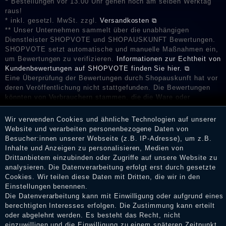
Bestellungen vor 13.00 Uhr gehen noch am selben Werktag
raus!
* inkl. gesetzl. MwSt. zzgl.
Versandkosten ⧉
** Unser Unternehmen sammelt über die unabhängigen
Dienstleister SHOPVOTE und SHOPAUSKUNFT Bewertungen.
SHOPVOTE setzt automatische und manuelle Maßnahmen ein,
um Bewertungen zu verifizieren.
Informationen zur Echtheit von
Kundenbewertungen auf SHOPVOTE finden Sie hier. ⧉
Eine Überprüfung der Bewertungen durch Shopauskunft hat vor
deren Veröffentlichung nicht stattgefunden. Die Bewertungen
könnten von Verbrauchern stammen, die die Ware oder
Dienstleistungen gar nicht erworben oder genutzt haben. Nach
Erhalt einer Benachrichtigungs-E-Mail können Händler die
Wir verwenden Cookies und ähnliche Technologien auf unserer
Bewertungen verifizieren und über die erfolgte Verifizierung im
Website und verarbeiten personenbezogene Daten von
Shop informieren.
Besucher:innen unserer Webseite (z.B. IP-Adresse), um z.B.
Inhalte und Anzeigen zu personalisieren, Medien von
Drittanbietern einzubinden oder Zugriffe auf unsere Website zu
analysieren. Die Datenverarbeitung erfolgt erst durch gesetzte
Impressum
Cookies. Wir teilen diese Daten mit Dritten, die wir in den
Einstellungen benennen.
Die Datenverarbeitung kann mit Einwilligung oder aufgrund eines
berechtigten Interesses erfolgen. Die Zustimmung kann erteilt
Daten­schutz­erklärung
oder abgelehnt werden. Es besteht das Recht, nicht
einzuwilligen und die Einwilligung zu einem späteren Zeitpunkt