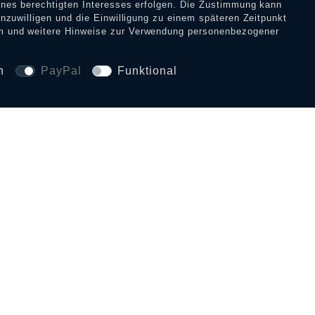
eines berechtigten Interesses erfolgen. Die Zustimmung kann
inzuwilligen und die Einwilligung zu einem späteren Zeitpunkt
m
und weitere Hinweise zur Verwendung personenbezogener
n
PayPal
Funktional
SICHERHEIT UND 
CE
SERVICE-HOTLINE