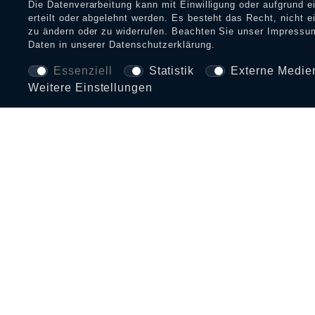
Die Datenverarbeitung kann mit Einwilligung oder aufgrund 
erteilt oder abgelehnt werden. Es besteht das Recht, nicht e
zu ändern oder zu widerrufen. Beachten Sie unser
Impressu
Daten in unserer
Daten­schutz­erklärung
.
Essenziell
Statistik
Externe Medie
Weitere Einstellungen
BEZAHLARTEN UND VERSAND
INFORMATIONEN
SERVI
Zahlungs- und Versandinfos
FAQ