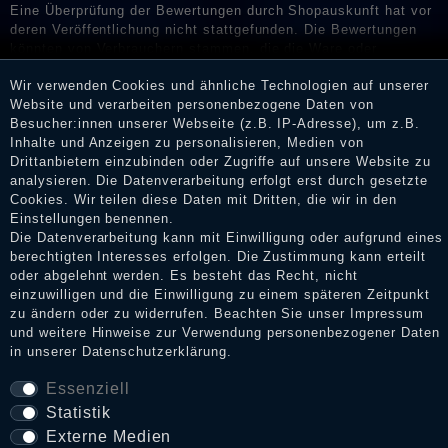
Eine Überprüfung der Bewertungen durch Shopauskunft hat vor
deren Veröffentlichung nicht stattgefunden. Die Bewertungen
könnten von Verbrauchern stammen, die die Ware oder
Dienstleistungen gar nicht erworben oder genutzt haben. Nach
Wir verwenden Cookies und ähnliche Technologien auf unserer
Erhalt einer Benachrichtigungs-E-Mail können Händler die
Website und verarbeiten personenbezogene Daten von
Bewertungen verifizieren und über die erfolgte Verifizierung im
Besucher:innen unserer Webseite (z.B. IP-Adresse), um z.B.
Shop informieren.
Inhalte und Anzeigen zu personalisieren, Medien von
Drittanbietern einzubinden oder Zugriffe auf unsere Website zu
analysieren. Die Datenverarbeitung erfolgt erst durch gesetzte
Cookies. Wir teilen diese Daten mit Dritten, die wir in den
Impressum
Einstellungen benennen.
Die Datenverarbeitung kann mit Einwilligung oder aufgrund eines
berechtigten Interesses erfolgen. Die Zustimmung kann erteilt
oder abgelehnt werden. Es besteht das Recht, nicht
Daten­schutz­erklärung
einzuwilligen und die Einwilligung zu einem späteren Zeitpunkt
zu ändern oder zu widerrufen. Beachten Sie unser
Impressum
und weitere Hinweise zur Verwendung personenbezogener Daten
AGB
in unserer
Daten­schutz­erklärung
.
Essenziell
Statistik
Widerrufs­recht
Externe Medien