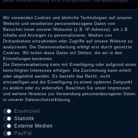
deren Veröffentlichung nicht stattgefunden. Die Bewertungen
könnten von Verbrauchern stammen, die die Ware oder
Dienstleistungen gar nicht erworben oder genutzt haben. Nach
Wir verwenden Cookies und ähnliche Technologien auf unserer
Erhalt einer Benachrichtigungs-E-Mail können Händler die
Website und verarbeiten personenbezogene Daten von
Bewertungen verifizieren und über die erfolgte Verifizierung im
Besucher:innen unserer Webseite (z.B. IP-Adresse), um z.B.
Shop informieren.
Inhalte und Anzeigen zu personalisieren, Medien von
Drittanbietern einzubinden oder Zugriffe auf unsere Website zu
analysieren. Die Datenverarbeitung erfolgt erst durch gesetzte
Cookies. Wir teilen diese Daten mit Dritten, die wir in den
Impressum
Einstellungen benennen.
Die Datenverarbeitung kann mit Einwilligung oder aufgrund eines
berechtigten Interesses erfolgen. Die Zustimmung kann erteilt
oder abgelehnt werden. Es besteht das Recht, nicht
Daten­schutz­erklärung
einzuwilligen und die Einwilligung zu einem späteren Zeitpunkt
zu ändern oder zu widerrufen. Beachten Sie unser
Impressum
und weitere Hinweise zur Verwendung personenbezogener Daten
AGB
in unserer
Daten­schutz­erklärung
.
Essenziell
Statistik
Widerrufs­recht
Externe Medien
PayPal