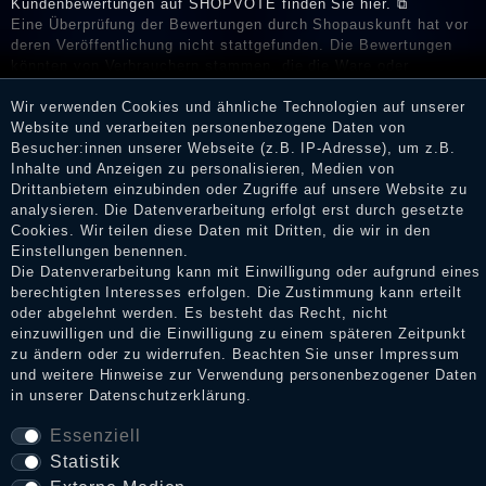
Kundenbewertungen auf SHOPVOTE finden Sie hier. ⧉
Eine Überprüfung der Bewertungen durch Shopauskunft hat vor
deren Veröffentlichung nicht stattgefunden. Die Bewertungen
könnten von Verbrauchern stammen, die die Ware oder
Dienstleistungen gar nicht erworben oder genutzt haben. Nach
Wir verwenden Cookies und ähnliche Technologien auf unserer
Erhalt einer Benachrichtigungs-E-Mail können Händler die
Website und verarbeiten personenbezogene Daten von
Bewertungen verifizieren und über die erfolgte Verifizierung im
Besucher:innen unserer Webseite (z.B. IP-Adresse), um z.B.
Shop informieren.
Inhalte und Anzeigen zu personalisieren, Medien von
Drittanbietern einzubinden oder Zugriffe auf unsere Website zu
analysieren. Die Datenverarbeitung erfolgt erst durch gesetzte
Cookies. Wir teilen diese Daten mit Dritten, die wir in den
Impressum
Einstellungen benennen.
Die Datenverarbeitung kann mit Einwilligung oder aufgrund eines
berechtigten Interesses erfolgen. Die Zustimmung kann erteilt
oder abgelehnt werden. Es besteht das Recht, nicht
Daten­schutz­erklärung
einzuwilligen und die Einwilligung zu einem späteren Zeitpunkt
zu ändern oder zu widerrufen. Beachten Sie unser
Impressum
und weitere Hinweise zur Verwendung personenbezogener Daten
AGB
in unserer
Daten­schutz­erklärung
.
Essenziell
Statistik
Widerrufs­recht