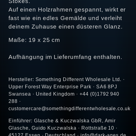
Stokes.
Auf einen Holzrahmen gespannt, wirkt er
fast wie ein edles Gemälde und verleiht
deinem Zuhause einen düsteren Glanz.
Maße: 19 x 25 cm
Aufhängung im Lieferumfang enthalten.
Hersteller: Something Different Wholesale Ltd. ·
Upper Forest Way Enterprise Park · SA6 8PJ
Swansea · United Kingdom · +44 (0)1792 940
288 ·
customercare@somethingdifferentwholesale.co.uk
Einführer: Glasche & Kuczwalska GbR, Amir
Glasche, Guido Kuczwalska · Rottstraße 10 ·
45127 Essen · Deutschland · info@dark-ages.de