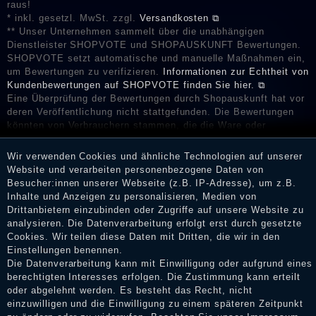
raus!
* inkl. gesetzl. MwSt. zzgl.
Versandkosten ⧉
** Unser Unternehmen sammelt über die unabhängigen
Dienstleister SHOPVOTE und SHOPAUSKUNFT Bewertungen.
SHOPVOTE setzt automatische und manuelle Maßnahmen ein,
um Bewertungen zu verifizieren.
Informationen zur Echtheit von
Kundenbewertungen auf SHOPVOTE finden Sie hier. ⧉
Eine Überprüfung der Bewertungen durch Shopauskunft hat vor
deren Veröffentlichung nicht stattgefunden. Die Bewertungen
könnten von Verbrauchern stammen, die die Ware oder
Dienstleistungen gar nicht erworben oder genutzt haben. Nach
Erhalt einer Benachrichtigungs-E-Mail können Händler die
Wir verwenden Cookies und ähnliche Technologien auf unserer
Bewertungen verifizieren und über die erfolgte Verifizierung im
Website und verarbeiten personenbezogene Daten von
Shop informieren.
Besucher:innen unserer Webseite (z.B. IP-Adresse), um z.B.
Inhalte und Anzeigen zu personalisieren, Medien von
Drittanbietern einzubinden oder Zugriffe auf unsere Website zu
analysieren. Die Datenverarbeitung erfolgt erst durch gesetzte
Impressum
Cookies. Wir teilen diese Daten mit Dritten, die wir in den
Einstellungen benennen.
Die Datenverarbeitung kann mit Einwilligung oder aufgrund eines
berechtigten Interesses erfolgen. Die Zustimmung kann erteilt
Daten­schutz­erklärung
oder abgelehnt werden. Es besteht das Recht, nicht
einzuwilligen und die Einwilligung zu einem späteren Zeitpunkt