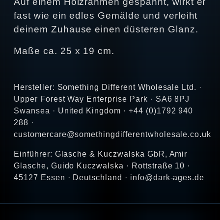
Auf einem Holzrahmen gespannt, wirkt er
fast wie ein edles Gemälde und verleiht
deinem Zuhause einen düsteren Glanz.
Maße ca. 25 x 19 cm.
Hersteller: Something Different Wholesale Ltd. ·
Upper Forest Way Enterprise Park · SA6 8PJ
Swansea · United Kingdom · +44 (0)1792 940
288 ·
customercare@somethingdifferentwholesale.co.uk
Einführer: Glasche & Kuczwalska GbR, Amir
Glasche, Guido Kuczwalska · Rottstraße 10 ·
45127 Essen · Deutschland · info@dark-ages.de