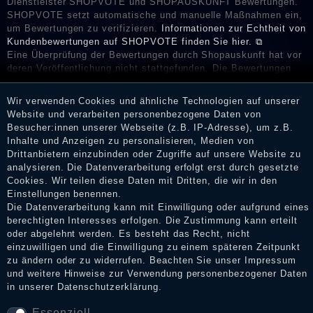
Dienstleister SHOPVOTE und SHOPAUSKUNFT Bewertungen.
SHOPVOTE setzt automatische und manuelle Maßnahmen ein,
um Bewertungen zu verifizieren.
Informationen zur Echtheit von
Kundenbewertungen auf SHOPVOTE finden Sie hier. ⧉
Eine Überprüfung der Bewertungen durch Shopauskunft hat vor
deren Veröffentlichung nicht stattgefunden. Die Bewertungen
könnten von Verbrauchern stammen, die die Ware oder
Dienstleistungen gar nicht erworben oder genutzt haben. Nach
Wir verwenden Cookies und ähnliche Technologien auf unserer
Erhalt einer Benachrichtigungs-E-Mail können Händler die
Website und verarbeiten personenbezogene Daten von
Bewertungen verifizieren und über die erfolgte Verifizierung im
Besucher:innen unserer Webseite (z.B. IP-Adresse), um z.B.
Shop informieren.
Inhalte und Anzeigen zu personalisieren, Medien von
Drittanbietern einzubinden oder Zugriffe auf unsere Website zu
analysieren. Die Datenverarbeitung erfolgt erst durch gesetzte
Cookies. Wir teilen diese Daten mit Dritten, die wir in den
Impressum
Einstellungen benennen.
Die Datenverarbeitung kann mit Einwilligung oder aufgrund eines
berechtigten Interesses erfolgen. Die Zustimmung kann erteilt
oder abgelehnt werden. Es besteht das Recht, nicht
Daten­schutz­erklärung
einzuwilligen und die Einwilligung zu einem späteren Zeitpunkt
zu ändern oder zu widerrufen. Beachten Sie unser
Impressum
und weitere Hinweise zur Verwendung personenbezogener Daten
in unserer
Daten­schutz­erklärung
.
AGB
Essenziell