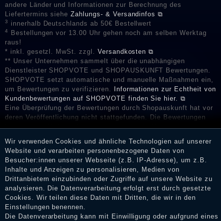
andere Länder und Informationen zur Berechnung des
Liefertermins siehe
Zahlungs- & Versandinfos ⧉
3
innerhalb Deutschlands ab 50€ Bestellwert
4
Bestellungen vor 13.00 Uhr gehen noch am selben Werktag
raus!
* inkl. gesetzl. MwSt. zzgl.
Versandkosten ⧉
** Unser Unternehmen sammelt über die unabhängigen
Dienstleister SHOPVOTE und SHOPAUSKUNFT Bewertungen.
SHOPVOTE setzt automatische und manuelle Maßnahmen ein,
um Bewertungen zu verifizieren.
Informationen zur Echtheit von
Kundenbewertungen auf SHOPVOTE finden Sie hier. ⧉
Eine Überprüfung der Bewertungen durch Shopauskunft hat vor
deren Veröffentlichung nicht stattgefunden. Die Bewertungen
könnten von Verbrauchern stammen, die die Ware oder
Dienstleistungen gar nicht erworben oder genutzt haben. Nach
Wir verwenden Cookies und ähnliche Technologien auf unserer
Erhalt einer Benachrichtigungs-E-Mail können Händler die
Website und verarbeiten personenbezogene Daten von
Bewertungen verifizieren und über die erfolgte Verifizierung im
Besucher:innen unserer Webseite (z.B. IP-Adresse), um z.B.
Shop informieren.
Inhalte und Anzeigen zu personalisieren, Medien von
Drittanbietern einzubinden oder Zugriffe auf unsere Website zu
analysieren. Die Datenverarbeitung erfolgt erst durch gesetzte
Cookies. Wir teilen diese Daten mit Dritten, die wir in den
Impressum
Einstellungen benennen.
Die Datenverarbeitung kann mit Einwilligung oder aufgrund eines