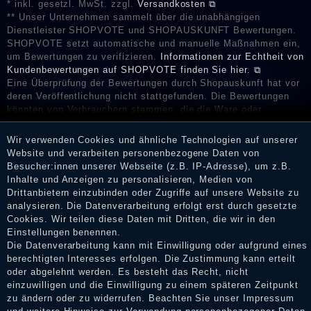
* inkl. gesetzl. MwSt. zzgl.
Versandkosten ⧉
** Unser Unternehmen sammelt über die unabhängigen
Dienstleister SHOPVOTE und SHOPAUSKUNFT Bewertungen.
SHOPVOTE setzt automatische und manuelle Maßnahmen ein,
um Bewertungen zu verifizieren.
Informationen zur Echtheit von
Kundenbewertungen auf SHOPVOTE finden Sie hier. ⧉
Eine Überprüfung der Bewertungen durch Shopauskunft hat vor
deren Veröffentlichung nicht stattgefunden. Die Bewertungen
könnten von Verbrauchern stammen, die die Ware oder
Dienstleistungen gar nicht erworben oder genutzt haben. Nach
Erhalt einer Benachrichtigungs-E-Mail können Händler die
Wir verwenden Cookies und ähnliche Technologien auf unserer
Bewertungen verifizieren und über die erfolgte Verifizierung im
Website und verarbeiten personenbezogene Daten von
Shop informieren.
Besucher:innen unserer Webseite (z.B. IP-Adresse), um z.B.
Inhalte und Anzeigen zu personalisieren, Medien von
Drittanbietern einzubinden oder Zugriffe auf unsere Website zu
analysieren. Die Datenverarbeitung erfolgt erst durch gesetzte
Impressum
Cookies. Wir teilen diese Daten mit Dritten, die wir in den
Einstellungen benennen.
Die Datenverarbeitung kann mit Einwilligung oder aufgrund eines
berechtigten Interesses erfolgen. Die Zustimmung kann erteilt
Daten­schutz­erklärung
oder abgelehnt werden. Es besteht das Recht, nicht
einzuwilligen und die Einwilligung zu einem späteren Zeitpunkt
zu ändern oder zu widerrufen. Beachten Sie unser
Impressum