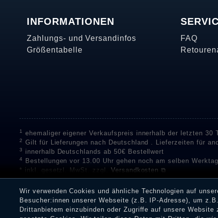
INFORMATIONEN
SERVI
Zahlungs- und Versandinfos
FAQ
Größentabelle
Retouren
1
ehemaliger eigener Verkaufspreis innerhalb der letzten 30
2
Gilt für Lieferungen nach Deutschland . Lieferzeiten für a
3
innerhalb Deutschlands ab 50€ Bestellwert
4
Bestellungen vor 13.00 Uhr gehen noch am selben Werktag
* inkl. gesetzl. MwSt. zzgl.
Versandkosten ⧉
** Unser Unternehmen sammelt über die unabhängigen Di
Bewertungen zu verifizieren.
Informationen zur Echtheit vo
Wir verwenden Cookies und ähnliche Technologien auf unse
Eine Überprüfung der Bewertungen durch Shopauskunft hat v
Besucher:innen unserer Webseite (z.B. IP-Adresse), um z.B.
Dienstleistungen gar nicht erworben oder genutzt haben. Nach
Drittanbietern einzubinden oder Zugriffe auf unsere Website 
Shop informieren.