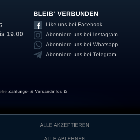
BLEIB' VERBUNDEN
6
Like uns bei Facebook
is 19.00
Abonniere uns bei Instagram
Abonniere uns bei Whatsapp
Abonniere uns bei Telegram
iehe
Zahlungs- & Versandinfos ⧉
E setzt automatische und manuelle Maßnahmen ein, um
ALLE AKZEPTIEREN
önnten von Verbrauchern stammen, die die Ware oder
ngen verifizieren und über die erfolgte Verifizierung im
ALLE ABLEHNEN