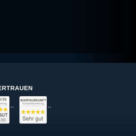
VERTRAUEN
**
**