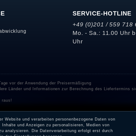
CE
SERVICE-HOTLINE
+49 (0)201 / 559 718 
abwicklung
Mo. - Sa.: 11.00 Uhr b
Uhr
 Tage vor der Anwendung der Preisermäßigung
ndere Länder und Informationen zur Berechnung des Liefertermins s
 raus!
enstleister SHOPVOTE und SHOPAUSKUNFT Bewertungen. SHOPVOT
n Kundenbewertungen auf SHOPVOTE finden Sie hier. ⧉
rer Website und verarbeiten personenbezogene Daten von
or deren Veröffentlichung nicht stattgefunden. Die Bewertungen k
 Inhalte und Anzeigen zu personalisieren, Medien von
 Erhalt einer Benachrichtigungs-E-Mail können Händler die Bewertu
zu analysieren. Die Datenverarbeitung erfolgt erst durch