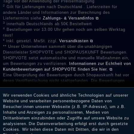
Tage vor der Anwendung der Preisermäßigung
2
Gilt für Lieferungen nach Deutschland . Lieferzeiten für
andere Länder und Informationen zur Berechnung des
Liefertermins siehe
Zahlungs- & Versandinfos ⧉
3
innerhalb Deutschlands ab 50€ Bestellwert
4
Bestellungen vor 13.00 Uhr gehen noch am selben Werktag
raus!
* inkl. gesetzl. MwSt. zzgl.
Versandkosten ⧉
** Unser Unternehmen sammelt über die unabhängigen
Dienstleister SHOPVOTE und SHOPAUSKUNFT Bewertungen.
SHOPVOTE setzt automatische und manuelle Maßnahmen ein,
um Bewertungen zu verifizieren.
Informationen zur Echtheit von
Kundenbewertungen auf SHOPVOTE finden Sie hier. ⧉
Eine Überprüfung der Bewertungen durch Shopauskunft hat vor
deren Veröffentlichung nicht stattgefunden. Die Bewertungen
könnten von Verbrauchern stammen, die die Ware oder
Dienstleistungen gar nicht erworben oder genutzt haben. Nach
Wir verwenden Cookies und ähnliche Technologien auf unserer
Erhalt einer Benachrichtigungs-E-Mail können Händler die
Website und verarbeiten personenbezogene Daten von
Bewertungen verifizieren und über die erfolgte Verifizierung im
Besucher:innen unserer Webseite (z.B. IP-Adresse), um z.B.
Shop informieren.
Inhalte und Anzeigen zu personalisieren, Medien von
Drittanbietern einzubinden oder Zugriffe auf unsere Website zu
analysieren. Die Datenverarbeitung erfolgt erst durch gesetzte
Cookies. Wir teilen diese Daten mit Dritten, die wir in den
Impressum