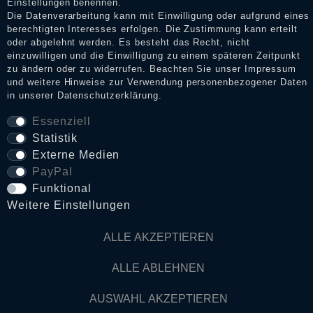
Einstellungen benennen.
Die Datenverarbeitung kann mit Einwilligung oder aufgrund eines
berechtigten Interesses erfolgen. Die Zustimmung kann erteilt
oder abgelehnt werden. Es besteht das Recht, nicht
Daten­schutz­erklärung
einzuwilligen und die Einwilligung zu einem späteren Zeitpunkt
zu ändern oder zu widerrufen. Beachten Sie unser
Impressum
und weitere Hinweise zur Verwendung personenbezogener Daten
in unserer
Daten­schutz­erklärung
.
AGB
Essenziell
Statistik
Widerrufs­recht
Externe Medien
PayPal
VERTRAG WIDERRUFEN
Funktional
Weitere Einstellungen
Kontakt
ALLE AKZEPTIEREN
ALLE ABLEHNEN
© Copyright 2026 Dark Ages Glasche & Kuczwalska GbR
AUSWAHL AKZEPTIEREN