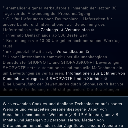
1
ehemaliger eigener Verkaufspreis innerhalb der letzten 30
Tage vor der Anwendung der Preisermäßigung
2
Gilt für Lieferungen nach Deutschland . Lieferzeiten für
andere Länder und Informationen zur Berechnung des
Liefertermins siehe
Zahlungs- & Versandinfos ⧉
3
innerhalb Deutschlands ab 50€ Bestellwert
4
Bestellungen vor 13.00 Uhr gehen noch am selben Werktag
raus!
* inkl. gesetzl. MwSt. zzgl.
Versandkosten ⧉
** Unser Unternehmen sammelt über die unabhängigen
Dienstleister SHOPVOTE und SHOPAUSKUNFT Bewertungen.
SHOPVOTE setzt automatische und manuelle Maßnahmen ein,
um Bewertungen zu verifizieren.
Informationen zur Echtheit von
Kundenbewertungen auf SHOPVOTE finden Sie hier. ⧉
Eine Überprüfung der Bewertungen durch Shopauskunft hat vor
deren Veröffentlichung nicht stattgefunden. Die Bewertungen
könnten von Verbrauchern stammen, die die Ware oder
Dienstleistungen gar nicht erworben oder genutzt haben. Nach
Wir verwenden Cookies und ähnliche Technologien auf unserer
Erhalt einer Benachrichtigungs-E-Mail können Händler die
Website und verarbeiten personenbezogene Daten von
Bewertungen verifizieren und über die erfolgte Verifizierung im
Besucher:innen unserer Webseite (z.B. IP-Adresse), um z.B.
Shop informieren.
Inhalte und Anzeigen zu personalisieren, Medien von
Drittanbietern einzubinden oder Zugriffe auf unsere Website zu