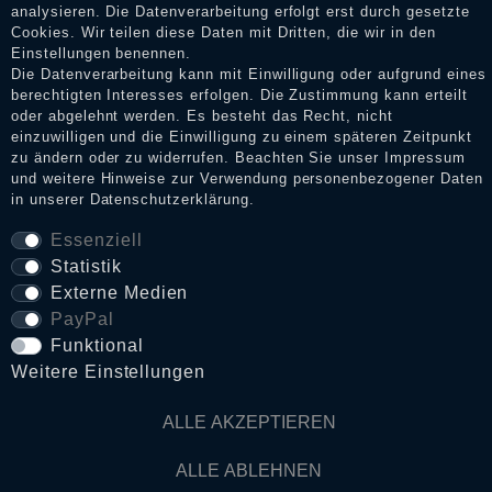
analysieren. Die Datenverarbeitung erfolgt erst durch gesetzte
Cookies. Wir teilen diese Daten mit Dritten, die wir in den
Impressum
Einstellungen benennen.
Die Datenverarbeitung kann mit Einwilligung oder aufgrund eines
berechtigten Interesses erfolgen. Die Zustimmung kann erteilt
oder abgelehnt werden. Es besteht das Recht, nicht
Daten­schutz­erklärung
einzuwilligen und die Einwilligung zu einem späteren Zeitpunkt
zu ändern oder zu widerrufen. Beachten Sie unser
Impressum
und weitere Hinweise zur Verwendung personenbezogener Daten
in unserer
Daten­schutz­erklärung
.
AGB
Essenziell
Statistik
Widerrufs­recht
Externe Medien
PayPal
VERTRAG WIDERRUFEN
Funktional
Weitere Einstellungen
Kontakt
ALLE AKZEPTIEREN
ALLE ABLEHNEN
© Copyright 2026 Dark Ages Glasche & Kuczwalska GbR