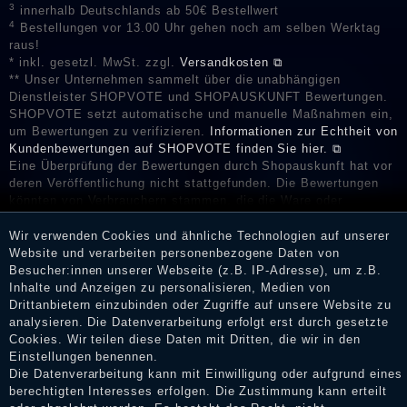
3
innerhalb Deutschlands ab 50€ Bestellwert
4
Bestellungen vor 13.00 Uhr gehen noch am selben Werktag
raus!
* inkl. gesetzl. MwSt. zzgl.
Versandkosten ⧉
** Unser Unternehmen sammelt über die unabhängigen
Dienstleister SHOPVOTE und SHOPAUSKUNFT Bewertungen.
SHOPVOTE setzt automatische und manuelle Maßnahmen ein,
um Bewertungen zu verifizieren.
Informationen zur Echtheit von
Kundenbewertungen auf SHOPVOTE finden Sie hier. ⧉
Eine Überprüfung der Bewertungen durch Shopauskunft hat vor
deren Veröffentlichung nicht stattgefunden. Die Bewertungen
könnten von Verbrauchern stammen, die die Ware oder
Dienstleistungen gar nicht erworben oder genutzt haben. Nach
Erhalt einer Benachrichtigungs-E-Mail können Händler die
Wir verwenden Cookies und ähnliche Technologien auf unserer
Bewertungen verifizieren und über die erfolgte Verifizierung im
Website und verarbeiten personenbezogene Daten von
Shop informieren.
Besucher:innen unserer Webseite (z.B. IP-Adresse), um z.B.
Inhalte und Anzeigen zu personalisieren, Medien von
Drittanbietern einzubinden oder Zugriffe auf unsere Website zu
analysieren. Die Datenverarbeitung erfolgt erst durch gesetzte
Cookies. Wir teilen diese Daten mit Dritten, die wir in den
Impressum
Einstellungen benennen.
Die Datenverarbeitung kann mit Einwilligung oder aufgrund eines
berechtigten Interesses erfolgen. Die Zustimmung kann erteilt