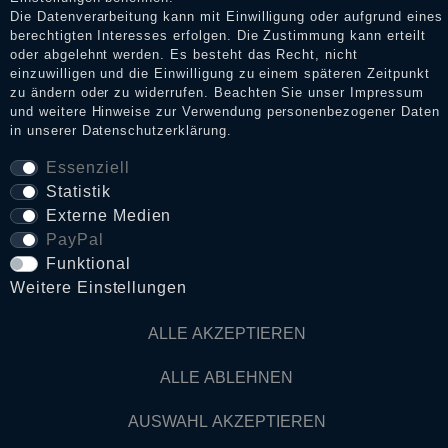
Die Datenverarbeitung kann mit Einwilligung oder aufgrund eines
berechtigten Interesses erfolgen. Die Zustimmung kann erteilt
Daten­schutz­erklärung
oder abgelehnt werden. Es besteht das Recht, nicht
einzuwilligen und die Einwilligung zu einem späteren Zeitpunkt
zu ändern oder zu widerrufen. Beachten Sie unser
Impressum
und weitere Hinweise zur Verwendung personenbezogener Daten
AGB
in unserer
Daten­schutz­erklärung
.
Essenziell
Statistik
Widerrufs­recht
Externe Medien
PayPal
VERTRAG WIDERRUFEN
Funktional
Weitere Einstellungen
Kontakt
ALLE AKZEPTIEREN
© Copyright 2026 Dark Ages Glasche & Kuczwalska GbR
ALLE ABLEHNEN
AUSWAHL AKZEPTIEREN