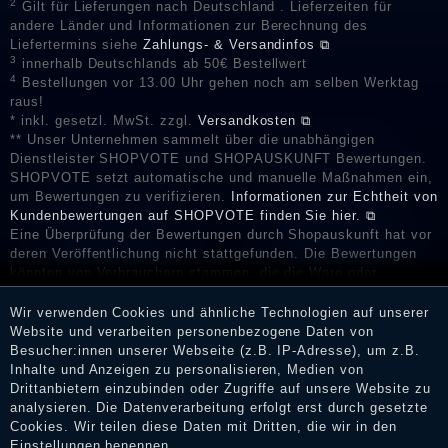
2
Gilt für Lieferungen nach Deutschland . Lieferzeiten für
andere Länder und Informationen zur Berechnung des
Liefertermins siehe
Zahlungs- & Versandinfos ⧉
3
innerhalb Deutschlands ab 50€ Bestellwert
4
Bestellungen vor 13.00 Uhr gehen noch am selben Werktag
raus!
* inkl. gesetzl. MwSt. zzgl.
Versandkosten ⧉
** Unser Unternehmen sammelt über die unabhängigen
Dienstleister SHOPVOTE und SHOPAUSKUNFT Bewertungen.
SHOPVOTE setzt automatische und manuelle Maßnahmen ein,
um Bewertungen zu verifizieren.
Informationen zur Echtheit von
Kundenbewertungen auf SHOPVOTE finden Sie hier. ⧉
Eine Überprüfung der Bewertungen durch Shopauskunft hat vor
deren Veröffentlichung nicht stattgefunden. Die Bewertungen
könnten von Verbrauchern stammen, die die Ware oder
Dienstleistungen gar nicht erworben oder genutzt haben. Nach
Erhalt einer Benachrichtigungs-E-Mail können Händler die
Wir verwenden Cookies und ähnliche Technologien auf unserer
Bewertungen verifizieren und über die erfolgte Verifizierung im
Website und verarbeiten personenbezogene Daten von
Shop informieren.
Besucher:innen unserer Webseite (z.B. IP-Adresse), um z.B.
Inhalte und Anzeigen zu personalisieren, Medien von
Drittanbietern einzubinden oder Zugriffe auf unsere Website zu
analysieren. Die Datenverarbeitung erfolgt erst durch gesetzte
Cookies. Wir teilen diese Daten mit Dritten, die wir in den
Impressum
Einstellungen benennen.