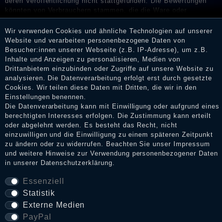
deren Veröffentlichung nicht stattgefunden. Die Bewertungen
könnten von Verbrauchern stammen, die die Ware oder
Dienstleistungen gar nicht erworben oder genutzt haben. Nach
Erhalt einer Benachrichtigungs-E-Mail können Händler die
Wir verwenden Cookies und ähnliche Technologien auf unserer
Bewertungen verifizieren und über die erfolgte Verifizierung im
Website und verarbeiten personenbezogene Daten von
Shop informieren.
Besucher:innen unserer Webseite (z.B. IP-Adresse), um z.B.
Inhalte und Anzeigen zu personalisieren, Medien von
Drittanbietern einzubinden oder Zugriffe auf unsere Website zu
analysieren. Die Datenverarbeitung erfolgt erst durch gesetzte
Cookies. Wir teilen diese Daten mit Dritten, die wir in den
Impressum
Einstellungen benennen.
Die Datenverarbeitung kann mit Einwilligung oder aufgrund eines
berechtigten Interesses erfolgen. Die Zustimmung kann erteilt
Daten­schutz­erklärung
oder abgelehnt werden. Es besteht das Recht, nicht
einzuwilligen und die Einwilligung zu einem späteren Zeitpunkt
zu ändern oder zu widerrufen. Beachten Sie unser
Impressum
und weitere Hinweise zur Verwendung personenbezogener Daten
AGB
in unserer
Daten­schutz­erklärung
.
Essenziell
Statistik
Widerrufs­recht
Externe Medien
PayPal