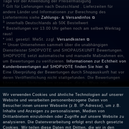
Tage vor der Anwendung der Preisermäßigung
2
Gilt für Lieferungen nach Deutschland . Lieferzeiten für
andere Länder und Informationen zur Berechnung des
Liefertermins siehe
Zahlungs- & Versandinfos ⧉
3
innerhalb Deutschlands ab 50€ Bestellwert
4
Bestellungen vor 13.00 Uhr gehen noch am selben Werktag
raus!
* inkl. gesetzl. MwSt. zzgl.
Versandkosten ⧉
** Unser Unternehmen sammelt über die unabhängigen
Dienstleister SHOPVOTE und SHOPAUSKUNFT Bewertungen.
SHOPVOTE setzt automatische und manuelle Maßnahmen ein,
um Bewertungen zu verifizieren.
Informationen zur Echtheit von
Kundenbewertungen auf SHOPVOTE finden Sie hier. ⧉
Eine Überprüfung der Bewertungen durch Shopauskunft hat vor
deren Veröffentlichung nicht stattgefunden. Die Bewertungen
könnten von Verbrauchern stammen, die die Ware oder
Dienstleistungen gar nicht erworben oder genutzt haben. Nach
Erhalt einer Benachrichtigungs-E-Mail können Händler die
Wir verwenden Cookies und ähnliche Technologien auf unserer
Bewertungen verifizieren und über die erfolgte Verifizierung im
Website und verarbeiten personenbezogene Daten von
Shop informieren.
Besucher:innen unserer Webseite (z.B. IP-Adresse), um z.B.
Inhalte und Anzeigen zu personalisieren, Medien von
Drittanbietern einzubinden oder Zugriffe auf unsere Website zu
analysieren. Die Datenverarbeitung erfolgt erst durch gesetzte
Cookies. Wir teilen diese Daten mit Dritten, die wir in den
Impressum