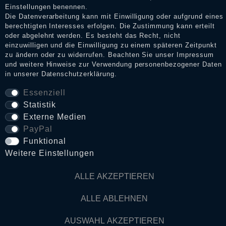
Einstellungen benennen.
Die Datenverarbeitung kann mit Einwilligung oder aufgrund eines
berechtigten Interesses erfolgen. Die Zustimmung kann erteilt
Daten­schutz­erklärung
oder abgelehnt werden. Es besteht das Recht, nicht
einzuwilligen und die Einwilligung zu einem späteren Zeitpunkt
zu ändern oder zu widerrufen. Beachten Sie unser
Impressum
und weitere Hinweise zur Verwendung personenbezogener Daten
AGB
in unserer
Daten­schutz­erklärung
.
Essenziell
Statistik
Widerrufs­recht
Externe Medien
PayPal
VERTRAG WIDERRUFEN
Funktional
Weitere Einstellungen
Kontakt
ALLE AKZEPTIEREN
© Copyright 2026 Dark Ages Glasche & Kuczwalska GbR
ALLE ABLEHNEN
AUSWAHL AKZEPTIEREN