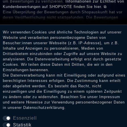
um Bewertungen zu verifizieren.
Informationen zur Echtheit von
Kundenbewertungen auf SHOPVOTE finden Sie hier. ⧉
Eine Überprüfung der Bewertungen durch Shopauskunft hat vor
deren Veröffentlichung nicht stattgefunden. Die Bewertungen
könnten von Verbrauchern stammen, die die Ware oder
Dienstleistungen gar nicht erworben oder genutzt haben. Nach
Wir verwenden Cookies und ähnliche Technologien auf unserer
Erhalt einer Benachrichtigungs-E-Mail können Händler die
Website und verarbeiten personenbezogene Daten von
Bewertungen verifizieren und über die erfolgte Verifizierung im
Besucher:innen unserer Webseite (z.B. IP-Adresse), um z.B.
Shop informieren.
Inhalte und Anzeigen zu personalisieren, Medien von
Drittanbietern einzubinden oder Zugriffe auf unsere Website zu
analysieren. Die Datenverarbeitung erfolgt erst durch gesetzte
Cookies. Wir teilen diese Daten mit Dritten, die wir in den
Impressum
Einstellungen benennen.
Die Datenverarbeitung kann mit Einwilligung oder aufgrund eines
berechtigten Interesses erfolgen. Die Zustimmung kann erteilt
oder abgelehnt werden. Es besteht das Recht, nicht
Daten­schutz­erklärung
einzuwilligen und die Einwilligung zu einem späteren Zeitpunkt
zu ändern oder zu widerrufen. Beachten Sie unser
Impressum
und weitere Hinweise zur Verwendung personenbezogener Daten
in unserer
Daten­schutz­erklärung
.
AGB
Essenziell
Statistik