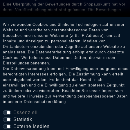
Eine Überprüfung der Bewertungen durch Shopauskunft hat vor
deren Veröffentlichung nicht stattgefunden. Die Bewertungen
könnten von Verbrauchern stammen, die die Ware oder
Dienstleistungen gar nicht erworben oder genutzt haben. Nach
Wir verwenden Cookies und ähnliche Technologien auf unserer
Erhalt einer Benachrichtigungs-E-Mail können Händler die
Website und verarbeiten personenbezogene Daten von
Bewertungen verifizieren und über die erfolgte Verifizierung im
Besucher:innen unserer Webseite (z.B. IP-Adresse), um z.B.
Shop informieren.
Inhalte und Anzeigen zu personalisieren, Medien von
Drittanbietern einzubinden oder Zugriffe auf unsere Website zu
analysieren. Die Datenverarbeitung erfolgt erst durch gesetzte
Cookies. Wir teilen diese Daten mit Dritten, die wir in den
Impressum
Einstellungen benennen.
Die Datenverarbeitung kann mit Einwilligung oder aufgrund eines
berechtigten Interesses erfolgen. Die Zustimmung kann erteilt
oder abgelehnt werden. Es besteht das Recht, nicht
Daten­schutz­erklärung
einzuwilligen und die Einwilligung zu einem späteren Zeitpunkt
zu ändern oder zu widerrufen. Beachten Sie unser
Impressum
und weitere Hinweise zur Verwendung personenbezogener Daten
in unserer
Daten­schutz­erklärung
.
AGB
Essenziell
Statistik
Widerrufs­recht
Externe Medien