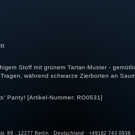
tt
igem Stoff mit grünem Tartan-Muster - gemütli
 Tragen, während schwarze Zierborten an Saum 
ts' Panty! [Artikel-Nummer: RO0531]
str. 89 · 12277 Berlin · Deutschland · +49162 743 0938 