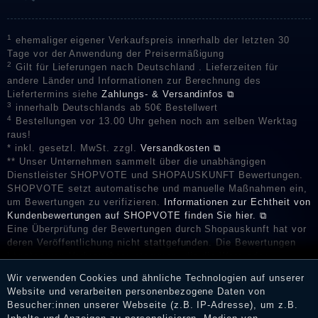
1
ehemaliger eigener Verkaufspreis innerhalb der letzten 30
Tage vor der Anwendung der Preisermäßigung
2
Gilt für Lieferungen nach Deutschland . Lieferzeiten für
andere Länder und Informationen zur Berechnung des
Liefertermins siehe
Zahlungs- & Versandinfos ⧉
3
innerhalb Deutschlands ab 50€ Bestellwert
4
Bestellungen vor 13.00 Uhr gehen noch am selben Werktag
raus!
* inkl. gesetzl. MwSt. zzgl.
Versandkosten ⧉
** Unser Unternehmen sammelt über die unabhängigen
Dienstleister SHOPVOTE und SHOPAUSKUNFT Bewertungen.
SHOPVOTE setzt automatische und manuelle Maßnahmen ein,
um Bewertungen zu verifizieren.
Informationen zur Echtheit von
Kundenbewertungen auf SHOPVOTE finden Sie hier. ⧉
Eine Überprüfung der Bewertungen durch Shopauskunft hat vor
deren Veröffentlichung nicht stattgefunden. Die Bewertungen
könnten von Verbrauchern stammen, die die Ware oder
Dienstleistungen gar nicht erworben oder genutzt haben. Nach
Wir verwenden Cookies und ähnliche Technologien auf unserer
Erhalt einer Benachrichtigungs-E-Mail können Händler die
Website und verarbeiten personenbezogene Daten von
Bewertungen verifizieren und über die erfolgte Verifizierung im
Besucher:innen unserer Webseite (z.B. IP-Adresse), um z.B.
Shop informieren.