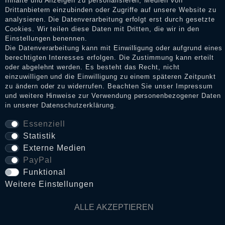
Inhalte und Anzeigen zu personalisieren, Medien von
Drittanbietern einzubinden oder Zugriffe auf unsere Website zu
analysieren. Die Datenverarbeitung erfolgt erst durch gesetzte
Cookies. Wir teilen diese Daten mit Dritten, die wir in den
Impressum
Einstellungen benennen.
Die Datenverarbeitung kann mit Einwilligung oder aufgrund eines
berechtigten Interesses erfolgen. Die Zustimmung kann erteilt
oder abgelehnt werden. Es besteht das Recht, nicht
Daten­schutz­erklärung
einzuwilligen und die Einwilligung zu einem späteren Zeitpunkt
zu ändern oder zu widerrufen. Beachten Sie unser
Impressum
und weitere Hinweise zur Verwendung personenbezogener Daten
in unserer
Daten­schutz­erklärung
.
AGB
Essenziell
Statistik
Widerrufs­recht
Externe Medien
PayPal
VERTRAG WIDERRUFEN
Funktional
Weitere Einstellungen
Kontakt
ALLE AKZEPTIEREN