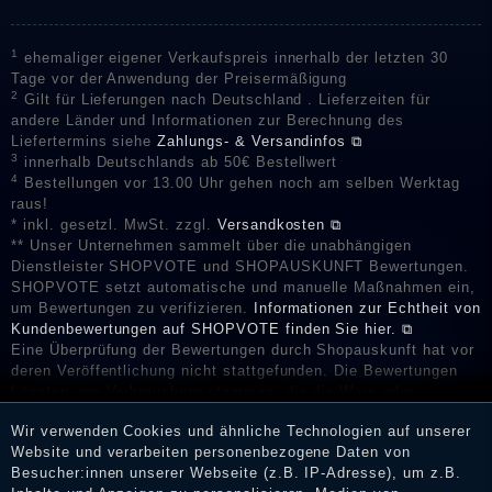
1
ehemaliger eigener Verkaufspreis innerhalb der letzten 30
Tage vor der Anwendung der Preisermäßigung
2
Gilt für Lieferungen nach Deutschland . Lieferzeiten für
andere Länder und Informationen zur Berechnung des
Liefertermins siehe
Zahlungs- & Versandinfos ⧉
3
innerhalb Deutschlands ab 50€ Bestellwert
4
Bestellungen vor 13.00 Uhr gehen noch am selben Werktag
raus!
* inkl. gesetzl. MwSt. zzgl.
Versandkosten ⧉
** Unser Unternehmen sammelt über die unabhängigen
Dienstleister SHOPVOTE und SHOPAUSKUNFT Bewertungen.
SHOPVOTE setzt automatische und manuelle Maßnahmen ein,
um Bewertungen zu verifizieren.
Informationen zur Echtheit von
Kundenbewertungen auf SHOPVOTE finden Sie hier. ⧉
Eine Überprüfung der Bewertungen durch Shopauskunft hat vor
deren Veröffentlichung nicht stattgefunden. Die Bewertungen
könnten von Verbrauchern stammen, die die Ware oder
Dienstleistungen gar nicht erworben oder genutzt haben. Nach
Wir verwenden Cookies und ähnliche Technologien auf unserer
Erhalt einer Benachrichtigungs-E-Mail können Händler die
Website und verarbeiten personenbezogene Daten von
Bewertungen verifizieren und über die erfolgte Verifizierung im
Besucher:innen unserer Webseite (z.B. IP-Adresse), um z.B.
Shop informieren.