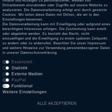
Inhalte und Anzeigen zu personalisieren, Medien von
Drittanbietern einzubinden oder Zugriffe auf unsere Website zu
analysieren. Die Datenverarbeitung erfolgt erst durch gesetzte
Cookies. Wir teilen diese Daten mit Dritten, die wir in den
Impressum
Einstellungen benennen.
Die Datenverarbeitung kann mit Einwilligung oder aufgrund eines
berechtigten Interesses erfolgen. Die Zustimmung kann erteilt
oder abgelehnt werden. Es besteht das Recht, nicht
Daten­schutz­erklärung
einzuwilligen und die Einwilligung zu einem späteren Zeitpunkt
zu ändern oder zu widerrufen. Beachten Sie unser
Impressum
und weitere Hinweise zur Verwendung personenbezogener Daten
AGB
in unserer
Daten­schutz­erklärung
.
Essenziell
Statistik
Widerrufs­recht
Externe Medien
PayPal
VERTRAG WIDERRUFEN
Funktional
Weitere Einstellungen
Kontakt
ALLE AKZEPTIEREN