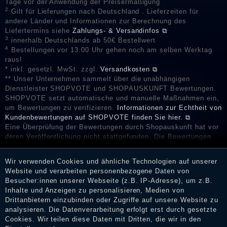
Tage vor der Anwendung der Preisermäßigung
2
Gilt für Lieferungen nach Deutschland . Lieferzeiten für
andere Länder und Informationen zur Berechnung des
Liefertermins siehe
Zahlungs- & Versandinfos ⧉
3
innerhalb Deutschlands ab 50€ Bestellwert
4
Bestellungen vor 13.00 Uhr gehen noch am selben Werktag
raus!
* inkl. gesetzl. MwSt. zzgl.
Versandkosten ⧉
** Unser Unternehmen sammelt über die unabhängigen
Dienstleister SHOPVOTE und SHOPAUSKUNFT Bewertungen.
SHOPVOTE setzt automatische und manuelle Maßnahmen ein,
um Bewertungen zu verifizieren.
Informationen zur Echtheit von
Kundenbewertungen auf SHOPVOTE finden Sie hier. ⧉
Eine Überprüfung der Bewertungen durch Shopauskunft hat vor
deren Veröffentlichung nicht stattgefunden. Die Bewertungen
könnten von Verbrauchern stammen, die die Ware oder
Dienstleistungen gar nicht erworben oder genutzt haben. Nach
Wir verwenden Cookies und ähnliche Technologien auf unserer
Erhalt einer Benachrichtigungs-E-Mail können Händler die
Website und verarbeiten personenbezogene Daten von
Bewertungen verifizieren und über die erfolgte Verifizierung im
Besucher:innen unserer Webseite (z.B. IP-Adresse), um z.B.
Shop informieren.
Inhalte und Anzeigen zu personalisieren, Medien von
Drittanbietern einzubinden oder Zugriffe auf unsere Website zu
analysieren. Die Datenverarbeitung erfolgt erst durch gesetzte
Cookies. Wir teilen diese Daten mit Dritten, die wir in den
Impressum