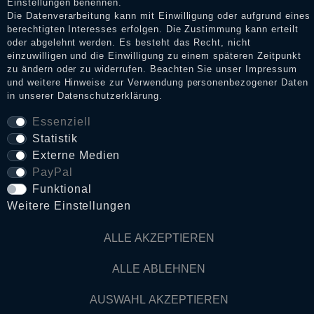
Einstellungen benennen.
Die Datenverarbeitung kann mit Einwilligung oder aufgrund eines
berechtigten Interesses erfolgen. Die Zustimmung kann erteilt
oder abgelehnt werden. Es besteht das Recht, nicht
Daten­schutz­erklärung
einzuwilligen und die Einwilligung zu einem späteren Zeitpunkt
zu ändern oder zu widerrufen. Beachten Sie unser
Impressum
und weitere Hinweise zur Verwendung personenbezogener Daten
in unserer
Daten­schutz­erklärung
.
AGB
Essenziell
Statistik
Widerrufs­recht
Externe Medien
PayPal
VERTRAG WIDERRUFEN
Funktional
Weitere Einstellungen
Kontakt
ALLE AKZEPTIEREN
ALLE ABLEHNEN
© Copyright 2026 Dark Ages Glasche & Kuczwalska GbR
AUSWAHL AKZEPTIEREN