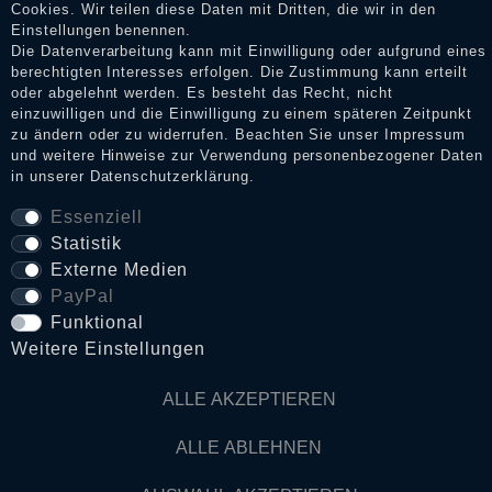
Cookies. Wir teilen diese Daten mit Dritten, die wir in den
Impressum
Einstellungen benennen.
Die Datenverarbeitung kann mit Einwilligung oder aufgrund eines
berechtigten Interesses erfolgen. Die Zustimmung kann erteilt
oder abgelehnt werden. Es besteht das Recht, nicht
Daten­schutz­erklärung
einzuwilligen und die Einwilligung zu einem späteren Zeitpunkt
zu ändern oder zu widerrufen. Beachten Sie unser
Impressum
und weitere Hinweise zur Verwendung personenbezogener Daten
in unserer
Daten­schutz­erklärung
.
AGB
Essenziell
Statistik
Widerrufs­recht
Externe Medien
PayPal
VERTRAG WIDERRUFEN
Funktional
Weitere Einstellungen
Kontakt
ALLE AKZEPTIEREN
ALLE ABLEHNEN
© Copyright 2026 Dark Ages Glasche & Kuczwalska GbR