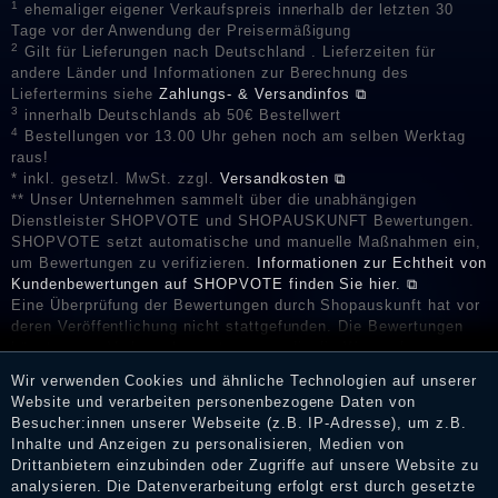
1
ehemaliger eigener Verkaufspreis innerhalb der letzten 30
Tage vor der Anwendung der Preisermäßigung
2
Gilt für Lieferungen nach Deutschland . Lieferzeiten für
andere Länder und Informationen zur Berechnung des
Liefertermins siehe
Zahlungs- & Versandinfos ⧉
3
innerhalb Deutschlands ab 50€ Bestellwert
4
Bestellungen vor 13.00 Uhr gehen noch am selben Werktag
raus!
* inkl. gesetzl. MwSt. zzgl.
Versandkosten ⧉
** Unser Unternehmen sammelt über die unabhängigen
Dienstleister SHOPVOTE und SHOPAUSKUNFT Bewertungen.
SHOPVOTE setzt automatische und manuelle Maßnahmen ein,
um Bewertungen zu verifizieren.
Informationen zur Echtheit von
Kundenbewertungen auf SHOPVOTE finden Sie hier. ⧉
Eine Überprüfung der Bewertungen durch Shopauskunft hat vor
deren Veröffentlichung nicht stattgefunden. Die Bewertungen
könnten von Verbrauchern stammen, die die Ware oder
Dienstleistungen gar nicht erworben oder genutzt haben. Nach
Wir verwenden Cookies und ähnliche Technologien auf unserer
Erhalt einer Benachrichtigungs-E-Mail können Händler die
Website und verarbeiten personenbezogene Daten von
Bewertungen verifizieren und über die erfolgte Verifizierung im
Besucher:innen unserer Webseite (z.B. IP-Adresse), um z.B.
Shop informieren.
Inhalte und Anzeigen zu personalisieren, Medien von
Drittanbietern einzubinden oder Zugriffe auf unsere Website zu
analysieren. Die Datenverarbeitung erfolgt erst durch gesetzte