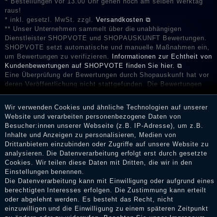
Bestellungen vor 13.00 Uhr gehen noch am selben Werktag
raus!
* inkl. gesetzl. MwSt. zzgl.
Versandkosten ⧉
** Unser Unternehmen sammelt über die unabhängigen
Dienstleister SHOPVOTE und SHOPAUSKUNFT Bewertungen.
SHOPVOTE setzt automatische und manuelle Maßnahmen ein,
um Bewertungen zu verifizieren.
Informationen zur Echtheit von
Kundenbewertungen auf SHOPVOTE finden Sie hier. ⧉
Eine Überprüfung der Bewertungen durch Shopauskunft hat vor
deren Veröffentlichung nicht stattgefunden. Die Bewertungen
könnten von Verbrauchern stammen, die die Ware oder
Dienstleistungen gar nicht erworben oder genutzt haben. Nach
Wir verwenden Cookies und ähnliche Technologien auf unserer
Erhalt einer Benachrichtigungs-E-Mail können Händler die
Website und verarbeiten personenbezogene Daten von
Bewertungen verifizieren und über die erfolgte Verifizierung im
Besucher:innen unserer Webseite (z.B. IP-Adresse), um z.B.
Shop informieren.
Inhalte und Anzeigen zu personalisieren, Medien von
Drittanbietern einzubinden oder Zugriffe auf unsere Website zu
analysieren. Die Datenverarbeitung erfolgt erst durch gesetzte
Cookies. Wir teilen diese Daten mit Dritten, die wir in den
Impressum
Einstellungen benennen.
Die Datenverarbeitung kann mit Einwilligung oder aufgrund eines
berechtigten Interesses erfolgen. Die Zustimmung kann erteilt
oder abgelehnt werden. Es besteht das Recht, nicht
Daten­schutz­erklärung
einzuwilligen und die Einwilligung zu einem späteren Zeitpunkt