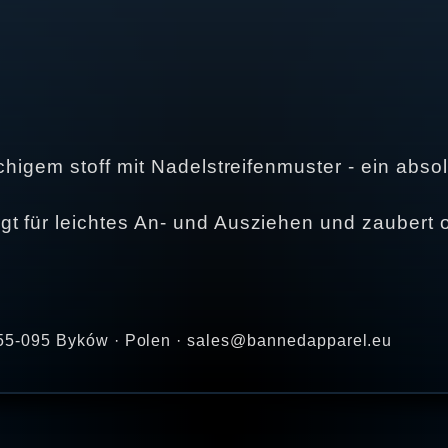
tchigem stoff mit Nadelstreifenmuster - ein abs
t für leichtes An- und Ausziehen und zaubert o
 · 55-095 Byków · Polen · sales@bannedapparel.eu