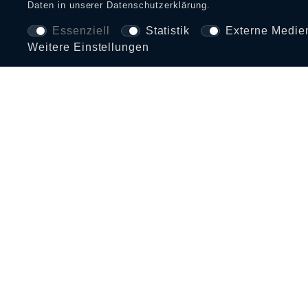
Daten in unserer
Daten­schutz­erklärung
.
Essenziell
Statistik
Externe Medie
Weitere Einstellungen
BEZAHLARTEN UND VERSAND
INFORMATIONEN
SERVI
Zahlungs- und Versandinfos
FAQ
Größentabelle
Retouren