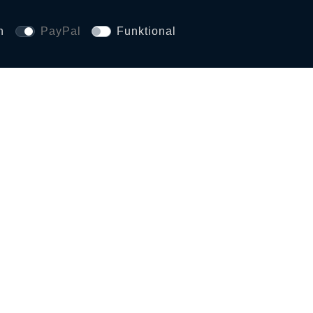
n
PayPal
Funktional
SICHERHEIT UND 
CE
SERVICE-HOTLINE
+49 (0)201 / 559 718 
abwicklung
Mo. - Sa.: 11.00 Uhr b