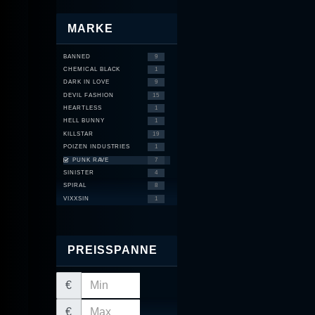
MARKE
BANNED
9
CHEMICAL BLACK
1
DARK IN LOVE
9
DEVIL FASHION
15
HEARTLESS
1
HELL BUNNY
1
KILLSTAR
19
POIZEN INDUSTRIES
1
PUNK RAVE
7
SINISTER
4
SPIRAL
8
VIXXSIN
1
PREISSPANNE
€
€