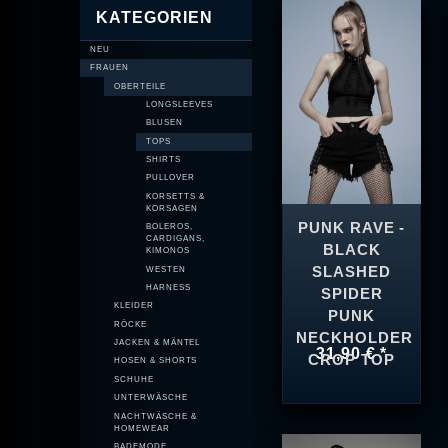
KATEGORIEN
NEU
FRAUEN
OBERTEILE
LONGSLEEVES
BLUSEN
TOPS
SHIRTS
PULLOVER
KORSETTS &
KORSAGEN
PUNK RAVE -
BOLEROS,
CARDIGANS,
BLACK
KIMONOS
SLASHED
WESTEN
HARNESS
SPIDER
KLEIDER
PUNK
RÖCKE
NECKHOLDER
JACKEN & MÄNTEL
31,90 € *
CROP TOP
HOSEN & SHORTS
SCHUHE
UNTERWÄSCHE
NACHTWÄSCHE &
HOMEWEAR
BADEMODE