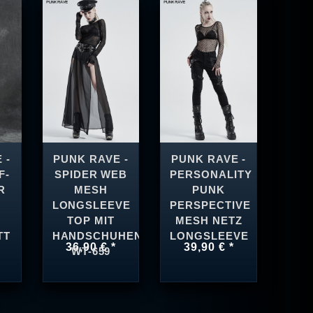
 -
PUNK RAVE -
PUNK RAVE -
F-
SPIDER WEB
PERSONALITY
R
MESH
PUNK
LONGSLEEVE
PERSPECTIVE
TOP MIT
MESH NETZ
TT
HANDSCHUHEN
LONGSLEEVE
36,90 € *
39,90 € *
WT-659