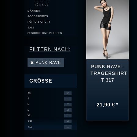
FÜR KIDS
MÄNNER
ACCESSOIRES
FÜR DIE GRUFT
SALE
BESUCHE UNS IN ESSEN
FILTERN NACH:
PUNK RAVE
PUNK RAVE -
TRÄGERSHIRT
T 317
GRÖSSE
XS
2
S
1
21,90 € *
M
2
L
3
XL
1
XXL
4
4XL
1