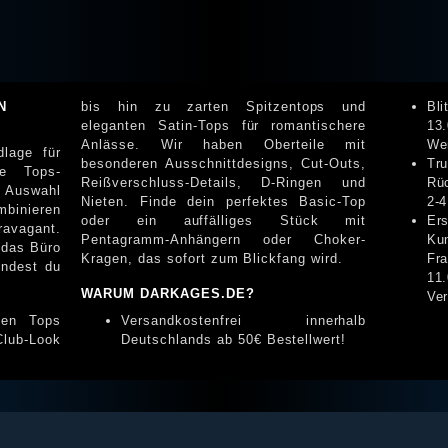
N
bis hin zu zarten Spitzentops und
Bl
eleganten Satin-Tops für romantischere
13
Anlässe. Wir haben Oberteile mit
We
dlage für
besonderen Ausschnittdesigns, Cut-Outs,
Tr
re Tops-
Reißverschluss-Details, D-Ringen und
Rü
e Auswahl
Nieten. Finde dein perfektes Basic-Top
2-4
mbinieren
oder ein auffälliges Stück mit
Er
ravagant.
Pentagramm-Anhängern oder Choker-
Ku
 das Büro
Kragen, das sofort zum Blickfang wird.
Fr
indest du
11
WARUM DARKAGES.DE?
Ve
ten Tops
Versandkostenfrei innerhalb
Club-Look
Deutschlands ab 50€ Bestellwert!