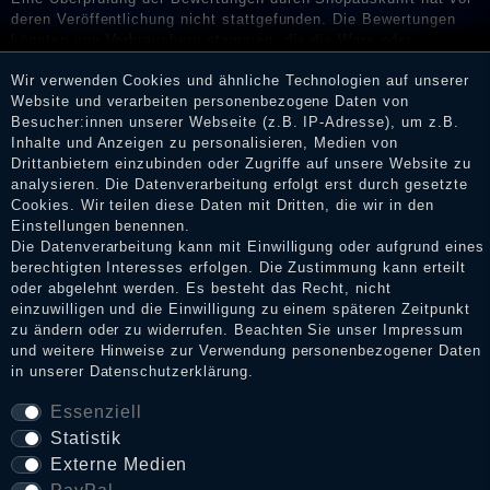
deren Veröffentlichung nicht stattgefunden. Die Bewertungen
könnten von Verbrauchern stammen, die die Ware oder
Dienstleistungen gar nicht erworben oder genutzt haben. Nach
Wir verwenden Cookies und ähnliche Technologien auf unserer
Erhalt einer Benachrichtigungs-E-Mail können Händler die
Website und verarbeiten personenbezogene Daten von
Bewertungen verifizieren und über die erfolgte Verifizierung im
Besucher:innen unserer Webseite (z.B. IP-Adresse), um z.B.
Shop informieren.
Inhalte und Anzeigen zu personalisieren, Medien von
Drittanbietern einzubinden oder Zugriffe auf unsere Website zu
analysieren. Die Datenverarbeitung erfolgt erst durch gesetzte
Cookies. Wir teilen diese Daten mit Dritten, die wir in den
Impressum
Einstellungen benennen.
Die Datenverarbeitung kann mit Einwilligung oder aufgrund eines
berechtigten Interesses erfolgen. Die Zustimmung kann erteilt
oder abgelehnt werden. Es besteht das Recht, nicht
Daten­schutz­erklärung
einzuwilligen und die Einwilligung zu einem späteren Zeitpunkt
zu ändern oder zu widerrufen. Beachten Sie unser
Impressum
und weitere Hinweise zur Verwendung personenbezogener Daten
AGB
in unserer
Daten­schutz­erklärung
.
Essenziell
Statistik
Widerrufs­recht
Externe Medien