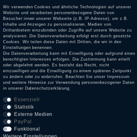
Erhalt einer Benachrichtigungs-E-Mail können Händler die
Wir verwenden Cookies und ähnliche Technologien auf unserer
Bewertungen verifizieren und über die erfolgte Verifizierung im
Website und verarbeiten personenbezogene Daten von
Shop informieren.
Besucher:innen unserer Webseite (z.B. IP-Adresse), um z.B.
Inhalte und Anzeigen zu personalisieren, Medien von
Drittanbietern einzubinden oder Zugriffe auf unsere Website zu
analysieren. Die Datenverarbeitung erfolgt erst durch gesetzte
Cookies. Wir teilen diese Daten mit Dritten, die wir in den
Impressum
Einstellungen benennen.
Die Datenverarbeitung kann mit Einwilligung oder aufgrund eines
berechtigten Interesses erfolgen. Die Zustimmung kann erteilt
Daten­schutz­erklärung
oder abgelehnt werden. Es besteht das Recht, nicht
einzuwilligen und die Einwilligung zu einem späteren Zeitpunkt
zu ändern oder zu widerrufen. Beachten Sie unser
Impressum
und weitere Hinweise zur Verwendung personenbezogener Daten
AGB
in unserer
Daten­schutz­erklärung
.
Essenziell
Statistik
Widerrufs­recht
Externe Medien
PayPal
VERTRAG WIDERRUFEN
Funktional
Weitere Einstellungen