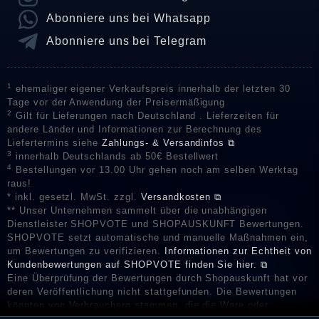
Abonniere uns bei Whatsapp
Abonniere uns bei Telegram
1
ehemaliger eigener Verkaufspreis innerhalb der letzten 30
Tage vor der Anwendung der Preisermäßigung
2
Gilt für Lieferungen nach Deutschland . Lieferzeiten für
andere Länder und Informationen zur Berechnung des
Liefertermins siehe
Zahlungs- & Versandinfos ⧉
3
innerhalb Deutschlands ab 50€ Bestellwert
4
Bestellungen vor 13.00 Uhr gehen noch am selben Werktag
raus!
* inkl. gesetzl. MwSt. zzgl.
Versandkosten ⧉
** Unser Unternehmen sammelt über die unabhängigen
Dienstleister SHOPVOTE und SHOPAUSKUNFT Bewertungen.
SHOPVOTE setzt automatische und manuelle Maßnahmen ein,
um Bewertungen zu verifizieren.
Informationen zur Echtheit von
Kundenbewertungen auf SHOPVOTE finden Sie hier. ⧉
Eine Überprüfung der Bewertungen durch Shopauskunft hat vor
deren Veröffentlichung nicht stattgefunden. Die Bewertungen
könnten von Verbrauchern stammen, die die Ware oder
Dienstleistungen gar nicht erworben oder genutzt haben. Nach