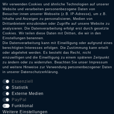
Dienstleistungen gar nicht erworben oder genutzt haben. Nach
Wir verwenden Cookies und ähnliche Technologien auf unserer
Erhalt einer Benachrichtigungs-E-Mail können Händler die
Website und verarbeiten personenbezogene Daten von
Bewertungen verifizieren und über die erfolgte Verifizierung im
Besucher:innen unserer Webseite (z.B. IP-Adresse), um z.B.
Shop informieren.
Inhalte und Anzeigen zu personalisieren, Medien von
Drittanbietern einzubinden oder Zugriffe auf unsere Website zu
analysieren. Die Datenverarbeitung erfolgt erst durch gesetzte
Cookies. Wir teilen diese Daten mit Dritten, die wir in den
Impressum
Einstellungen benennen.
Die Datenverarbeitung kann mit Einwilligung oder aufgrund eines
berechtigten Interesses erfolgen. Die Zustimmung kann erteilt
oder abgelehnt werden. Es besteht das Recht, nicht
Daten­schutz­erklärung
einzuwilligen und die Einwilligung zu einem späteren Zeitpunkt
zu ändern oder zu widerrufen. Beachten Sie unser
Impressum
und weitere Hinweise zur Verwendung personenbezogener Daten
in unserer
Daten­schutz­erklärung
.
AGB
Essenziell
Statistik
Widerrufs­recht
Externe Medien
PayPal
VERTRAG WIDERRUFEN
Funktional
Weitere Einstellungen