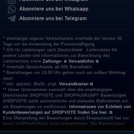
Abonniere uns bei Whatsapp
Abonniere uns bei Telegram
1
ehemaliger eigener Verkaufspreis innerhalb der letzten 30
Tage vor der Anwendung der Preisermäßigung
2
Gilt für Lieferungen nach Deutschland . Lieferzeiten für
andere Länder und Informationen zur Berechnung des
Liefertermins siehe
Zahlungs- & Versandinfos ⧉
3
innerhalb Deutschlands ab 50€ Bestellwert
4
Bestellungen vor 13.00 Uhr gehen noch am selben Werktag
raus!
* inkl. gesetzl. MwSt. zzgl.
Versandkosten ⧉
** Unser Unternehmen sammelt über die unabhängigen
Dienstleister SHOPVOTE und SHOPAUSKUNFT Bewertungen.
SHOPVOTE setzt automatische und manuelle Maßnahmen ein,
um Bewertungen zu verifizieren.
Informationen zur Echtheit von
Kundenbewertungen auf SHOPVOTE finden Sie hier. ⧉
Eine Überprüfung der Bewertungen durch Shopauskunft hat vor
deren Veröffentlichung nicht stattgefunden. Die Bewertungen
könnten von Verbrauchern stammen, die die Ware oder