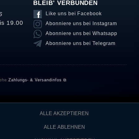
BLEIB' VERBUNDEN
6
Like uns bei Facebook
is 19.00
Abonniere uns bei Instagram
Abonniere uns bei Whatsapp
Abonniere uns bei Telegram
iehe
Zahlungs- & Versandinfos ⧉
E setzt automatische und manuelle Maßnahmen ein, um
ALLE AKZEPTIEREN
önnten von Verbrauchern stammen, die die Ware oder
ngen verifizieren und über die erfolgte Verifizierung im
ALLE ABLEHNEN