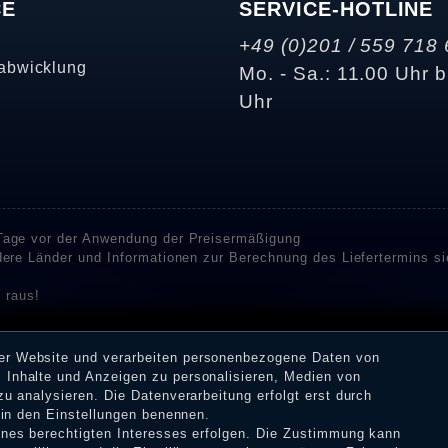
CE
SERVICE-HOTLINE
+49 (0)201 / 559 718 
abwicklung
Mo. - Sa.: 11.00 Uhr b
Uhr
 Tage vor der Anwendung der Preisermäßigung
ndere Länder und Informationen zur Berechnung des Liefertermins s
 raus!
enstleister SHOPVOTE und SHOPAUSKUNFT Bewertungen. SHOPVOT
n Kundenbewertungen auf SHOPVOTE finden Sie hier. ⧉
rer Website und verarbeiten personenbezogene Daten von
or deren Veröffentlichung nicht stattgefunden. Die Bewertungen k
 Inhalte und Anzeigen zu personalisieren, Medien von
 Erhalt einer Benachrichtigungs-E-Mail können Händler die Bewertu
zu analysieren. Die Datenverarbeitung erfolgt erst durch
r in den Einstellungen benennen.
eines berechtigten Interesses erfolgen. Die Zustimmung kann