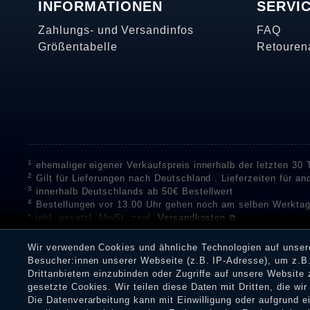
INFORMATIONEN
SERVI
Zahlungs- und Versandinfos
FAQ
Größentabelle
Retouren
1
ehemaliger eigener Verkaufspreis innerhalb der letzten 30
2
Gilt für Lieferungen nach Deutschland . Lieferzeiten für a
3
innerhalb Deutschlands ab 50€ Bestellwert
4
Bestellungen vor 13.00 Uhr gehen noch am selben Werktag
* inkl. gesetzl. MwSt. zzgl.
Versandkosten ⧉
** Unser Unternehmen sammelt über die unabhängigen Di
Bewertungen zu verifizieren.
Informationen zur Echtheit vo
Wir verwenden Cookies und ähnliche Technologien auf unse
Eine Überprüfung der Bewertungen durch Shopauskunft hat v
Besucher:innen unserer Webseite (z.B. IP-Adresse), um z.B.
Dienstleistungen gar nicht erworben oder genutzt haben. Nach
Drittanbietern einzubinden oder Zugriffe auf unsere Website 
Shop informieren.
gesetzte Cookies. Wir teilen diese Daten mit Dritten, die wi
Die Datenverarbeitung kann mit Einwilligung oder aufgrund 