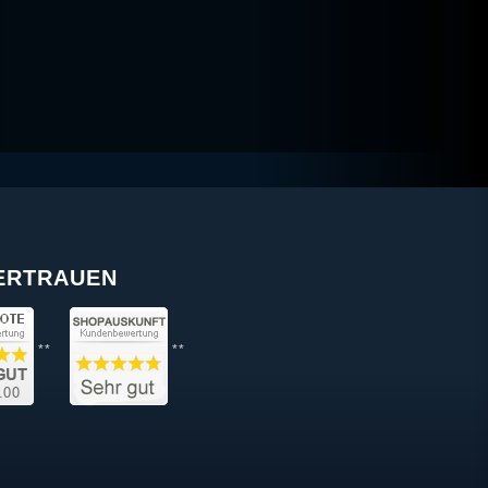
VERTRAUEN
**
**