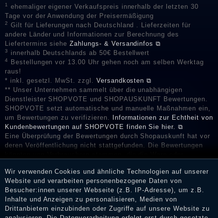
1
ehemaliger eigener Verkaufspreis innerhalb der letzten 30
Tage vor der Anwendung der Preisermäßigung
2
Gilt für Lieferungen nach Deutschland . Lieferzeiten für
andere Länder und Informationen zur Berechnung des
Liefertermins siehe
Zahlungs- & Versandinfos ⧉
3
innerhalb Deutschlands ab 50€ Bestellwert
4
Bestellungen vor 13.00 Uhr gehen noch am selben Werktag
raus!
* inkl. gesetzl. MwSt. zzgl.
Versandkosten ⧉
** Unser Unternehmen sammelt über die unabhängigen
Dienstleister SHOPVOTE und SHOPAUSKUNFT Bewertungen.
SHOPVOTE setzt automatische und manuelle Maßnahmen ein,
um Bewertungen zu verifizieren.
Informationen zur Echtheit von
Kundenbewertungen auf SHOPVOTE finden Sie hier. ⧉
Eine Überprüfung der Bewertungen durch Shopauskunft hat vor
deren Veröffentlichung nicht stattgefunden. Die Bewertungen
könnten von Verbrauchern stammen, die die Ware oder
Dienstleistungen gar nicht erworben oder genutzt haben. Nach
Wir verwenden Cookies und ähnliche Technologien auf unserer
Erhalt einer Benachrichtigungs-E-Mail können Händler die
Website und verarbeiten personenbezogene Daten von
Bewertungen verifizieren und über die erfolgte Verifizierung im
Besucher:innen unserer Webseite (z.B. IP-Adresse), um z.B.
Shop informieren.
Inhalte und Anzeigen zu personalisieren, Medien von
Drittanbietern einzubinden oder Zugriffe auf unsere Website zu
analysieren. Die Datenverarbeitung erfolgt erst durch gesetzte