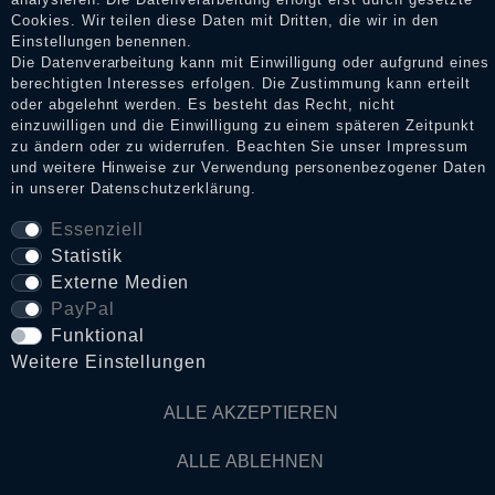
Cookies. Wir teilen diese Daten mit Dritten, die wir in den
Impressum
Einstellungen benennen.
Die Datenverarbeitung kann mit Einwilligung oder aufgrund eines
berechtigten Interesses erfolgen. Die Zustimmung kann erteilt
oder abgelehnt werden. Es besteht das Recht, nicht
Daten­schutz­erklärung
einzuwilligen und die Einwilligung zu einem späteren Zeitpunkt
zu ändern oder zu widerrufen. Beachten Sie unser
Impressum
und weitere Hinweise zur Verwendung personenbezogener Daten
AGB
in unserer
Daten­schutz­erklärung
.
Essenziell
Statistik
Widerrufs­recht
Externe Medien
PayPal
VERTRAG WIDERRUFEN
Funktional
Weitere Einstellungen
Kontakt
ALLE AKZEPTIEREN
© Copyright 2026 Dark Ages Glasche & Kuczwalska GbR
ALLE ABLEHNEN