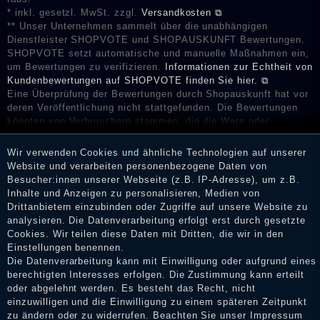
* inkl. gesetzl. MwSt. zzgl.
Versandkosten ⧉
** Unser Unternehmen sammelt über die unabhängigen
Dienstleister SHOPVOTE und SHOPAUSKUNFT Bewertungen.
SHOPVOTE setzt automatische und manuelle Maßnahmen ein,
um Bewertungen zu verifizieren.
Informationen zur Echtheit von
Kundenbewertungen auf SHOPVOTE finden Sie hier. ⧉
Eine Überprüfung der Bewertungen durch Shopauskunft hat vor
deren Veröffentlichung nicht stattgefunden. Die Bewertungen
könnten von Verbrauchern stammen, die die Ware oder
Dienstleistungen gar nicht erworben oder genutzt haben. Nach
Erhalt einer Benachrichtigungs-E-Mail können Händler die
Wir verwenden Cookies und ähnliche Technologien auf unserer
Bewertungen verifizieren und über die erfolgte Verifizierung im
Website und verarbeiten personenbezogene Daten von
Shop informieren.
Besucher:innen unserer Webseite (z.B. IP-Adresse), um z.B.
Inhalte und Anzeigen zu personalisieren, Medien von
Drittanbietern einzubinden oder Zugriffe auf unsere Website zu
analysieren. Die Datenverarbeitung erfolgt erst durch gesetzte
Impressum
Cookies. Wir teilen diese Daten mit Dritten, die wir in den
Einstellungen benennen.
Die Datenverarbeitung kann mit Einwilligung oder aufgrund eines
berechtigten Interesses erfolgen. Die Zustimmung kann erteilt
Daten­schutz­erklärung
oder abgelehnt werden. Es besteht das Recht, nicht
einzuwilligen und die Einwilligung zu einem späteren Zeitpunkt
zu ändern oder zu widerrufen. Beachten Sie unser
Impressum