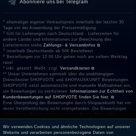
Abonniere uns bei Telegram
1
ehemaliger eigener Verkaufspreis innerhalb der letzten 30
Tage vor der Anwendung der Preisermäßigung
2
Gilt für Lieferungen nach Deutschland . Lieferzeiten für
andere Länder und Informationen zur Berechnung des
Liefertermins siehe
Zahlungs- & Versandinfos ⧉
3
innerhalb Deutschlands ab 50€ Bestellwert
4
Bestellungen vor 13.00 Uhr gehen noch am selben Werktag
raus!
* inkl. gesetzl. MwSt. zzgl.
Versandkosten ⧉
** Unser Unternehmen sammelt über die unabhängigen
Dienstleister SHOPVOTE und SHOPAUSKUNFT Bewertungen.
SHOPVOTE setzt automatische und manuelle Maßnahmen ein,
um Bewertungen zu verifizieren.
Informationen zur Echtheit von
Kundenbewertungen auf SHOPVOTE finden Sie hier. ⧉
Eine Überprüfung der Bewertungen durch Shopauskunft hat vor
deren Veröffentlichung nicht stattgefunden. Die Bewertungen
könnten von Verbrauchern stammen, die die Ware oder
Dienstleistungen gar nicht erworben oder genutzt haben. Nach
Erhalt einer Benachrichtigungs-E-Mail können Händler die
Wir verwenden Cookies und ähnliche Technologien auf unserer
Bewertungen verifizieren und über die erfolgte Verifizierung im
Website und verarbeiten personenbezogene Daten von