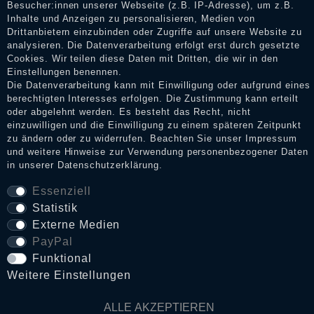
Shop informieren.
Besucher:innen unserer Webseite (z.B. IP-Adresse), um z.B.
Inhalte und Anzeigen zu personalisieren, Medien von
Drittanbietern einzubinden oder Zugriffe auf unsere Website zu
analysieren. Die Datenverarbeitung erfolgt erst durch gesetzte
Cookies. Wir teilen diese Daten mit Dritten, die wir in den
Impressum
Einstellungen benennen.
Die Datenverarbeitung kann mit Einwilligung oder aufgrund eines
berechtigten Interesses erfolgen. Die Zustimmung kann erteilt
Daten­schutz­erklärung
oder abgelehnt werden. Es besteht das Recht, nicht
einzuwilligen und die Einwilligung zu einem späteren Zeitpunkt
zu ändern oder zu widerrufen. Beachten Sie unser
Impressum
und weitere Hinweise zur Verwendung personenbezogener Daten
AGB
in unserer
Daten­schutz­erklärung
.
Essenziell
Statistik
Widerrufs­recht
Externe Medien
PayPal
VERTRAG WIDERRUFEN
Funktional
Weitere Einstellungen
Kontakt
ALLE AKZEPTIEREN