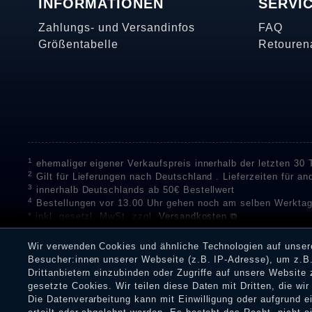
INFORMATIONEN
SERVI
Zahlungs- und Versandinfos
FAQ
Größentabelle
Retouren
1
ehemaliger eigener Verkaufspreis innerhalb der letzten 30
2
Gilt für Lieferungen nach Deutschland . Lieferzeiten für a
3
innerhalb Deutschlands ab 50€ Bestellwert
4
Bestellungen vor 13.00 Uhr gehen noch am selben Werktag
* inkl. gesetzl. MwSt. zzgl.
Versandkosten ⧉
** Unser Unternehmen sammelt über die unabhängigen Di
Bewertungen zu verifizieren.
Informationen zur Echtheit vo
Wir verwenden Cookies und ähnliche Technologien auf unse
Eine Überprüfung der Bewertungen durch Shopauskunft hat v
Besucher:innen unserer Webseite (z.B. IP-Adresse), um z.B.
Dienstleistungen gar nicht erworben oder genutzt haben. Nach
Drittanbietern einzubinden oder Zugriffe auf unsere Website 
Shop informieren.
gesetzte Cookies. Wir teilen diese Daten mit Dritten, die wi
Die Datenverarbeitung kann mit Einwilligung oder aufgrund 