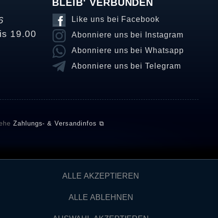
BLEIB' VERBUNDEN
6
Like uns bei Facebook
is 19.00
Abonniere uns bei Instagram
Abonniere uns bei Whatsapp
Abonniere uns bei Telegram
iehe
Zahlungs- & Versandinfos ⧉
E setzt automatische und manuelle Maßnahmen ein, um
ALLE AKZEPTIEREN
önnten von Verbrauchern stammen, die die Ware oder
ngen verifizieren und über die erfolgte Verifizierung im
ALLE ABLEHNEN