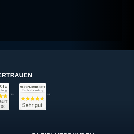
VERTRAUEN
**
**