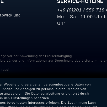
CE
SERVICE-HOTLINE
+49 (0)201 / 559 718 
abwicklung
Mo. - Sa.: 11.00 Uhr b
Uhr
 Tage vor der Anwendung der Preisermäßigung
ndere Länder und Informationen zur Berechnung des Liefertermins s
 raus!
enstleister SHOPVOTE und SHOPAUSKUNFT Bewertungen. SHOPVOT
n Kundenbewertungen auf SHOPVOTE finden Sie hier. ⧉
rer Website und verarbeiten personenbezogene Daten von
or deren Veröffentlichung nicht stattgefunden. Die Bewertungen k
 Inhalte und Anzeigen zu personalisieren, Medien von
 Erhalt einer Benachrichtigungs-E-Mail können Händler die Bewertu
zu analysieren. Die Datenverarbeitung erfolgt erst durch
r in den Einstellungen benennen.
eines berechtigten Interesses erfolgen. Die Zustimmung kann