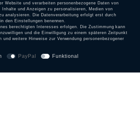
rer Website und verarbeiten personenbezogene Daten von
 Inhalte und Anzeigen zu personalisieren, Medien von
zu analysieren. Die Datenverarbeitung erfolgt erst durch
54,90 € *
r in den Einstellungen benennen.
eines berechtigten Interesses erfolgen. Die Zustimmung kann
inzuwilligen und die Einwilligung zu einem späteren Zeitpunkt
m
und weitere Hinweise zur Verwendung personenbezogener
n
PayPal
Funktional
SICHERHEIT UND 