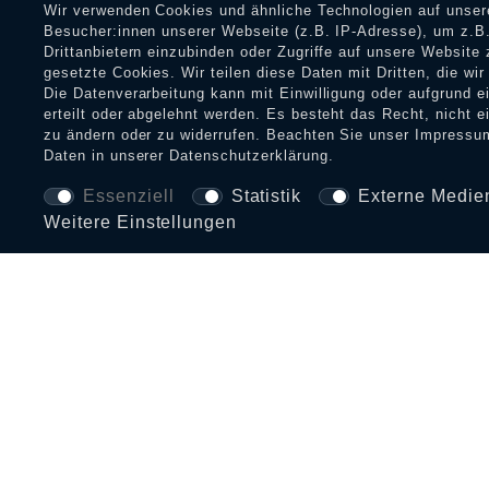
Wir verwenden Cookies und ähnliche Technologien auf unse
Besucher:innen unserer Webseite (z.B. IP-Adresse), um z.B.
Drittanbietern einzubinden oder Zugriffe auf unsere Website 
gesetzte Cookies. Wir teilen diese Daten mit Dritten, die wi
Die Datenverarbeitung kann mit Einwilligung oder aufgrund 
erteilt oder abgelehnt werden. Es besteht das Recht, nicht e
zu ändern oder zu widerrufen. Beachten Sie unser
Impressu
Daten in unserer
Daten­schutz­erklärung
.
Essenziell
Statistik
Externe Medie
Weitere Einstellungen
BEZAHLARTEN UND VERSAND