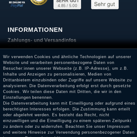
INFORMATIONEN
Zahlungs- und Versandinfos
Größentabelle
Wir verwenden Cookies und ähnliche Technologien auf unserer
SERVICE
Website und verarbeiten personenbezogene Daten von
Besucher:innen unserer Webseite (z.B. IP-Adresse), um z.B.
FAQ
Inhalte und Anzeigen zu personalisieren, Medien von
Retourenabwicklung
Drittanbietern einzubinden oder Zugriffe auf unsere Website zu
analysieren. Die Datenverarbeitung erfolgt erst durch gesetzte
SERVICE-HOTLINE
Cookies. Wir teilen diese Daten mit Dritten, die wir in den
Einstellungen benennen.
+49 (0)201 / 559 718 6
Die Datenverarbeitung kann mit Einwilligung oder aufgrund eines
berechtigten Interesses erfolgen. Die Zustimmung kann erteilt
Mo. - Sa.: 11.00 Uhr bis 19.00 Uhr
oder abgelehnt werden. Es besteht das Recht, nicht
einzuwilligen und die Einwilligung zu einem späteren Zeitpunkt
BLEIB' VERBUNDEN
zu ändern oder zu widerrufen. Beachten Sie unser
Impressum
und weitere Hinweise zur Verwendung personenbezogener Daten
Like uns bei Facebook