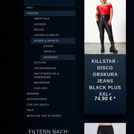
NEU
FRAUEN
OBERTEILE
KLEIDER
RÖCKE
JACKEN & MÄNTEL
HOSEN & SHORTS
HOSEN
SHORTS
LEGGINGS
KILLSTAR -
SCHUHE
DISCO
UNTERWÄSCHE
OBSKURA
NACHTWÄSCHE &
HOMEWEAR
JEANS
BADEMODE
BLACK PLUS
FÜR KIDS
XXL+
MÄNNER
74,90 € *
ACCESSOIRES
FÜR DIE GRUFT
SALE
BESUCHE UNS IN ESSEN
FILTERN NACH: