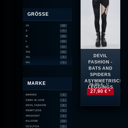
GRÖSSE
XS
10
S
7
M
10
L
10
XL
11
XXL
15
DEVIL
3XL
9
FASHION -
4XL
4
BATS AND
SPIDERS
ASYMMETRISCHE
MARKE
39,90 €
LEGGINGS
27,90 € *
BANNED
2
DARK IN LOVE
1
DEVIL FASHION
6
HEARTLESS
1
INNOCENT
1
KILLSTAR
13
OCULTICA
2