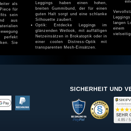
ei
Leggings haben einen hohen,
eiter als
breiten Gummibund, der für einen
Piece für
Vervolls
guten Halt sorgt und eine schlanke
 sein
Legging
Silhouette zaubert.
ind aus
langen L
Optik: Entdecke Leggings im
erialien
einem 
glänzenden Wetlook, mit auffälligen
Bewegung
vielseiti
Netzeinsätzen in Brokatoptik oder in
einer coolen Distress-Optik mit
nken. Sie
transparenten Mesh-Einsätzen.
SICHERHEIT UND 