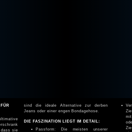
 FÜR
sind die ideale Alternative zur derben
Ve
Jeans oder einer engen Bondagehose.
Zi
mi
ltimative
DIE FASZINATION LIEGT IM DETAIL:
od
erschrank
Zie
Passform: Die meisten unserer
ass sie