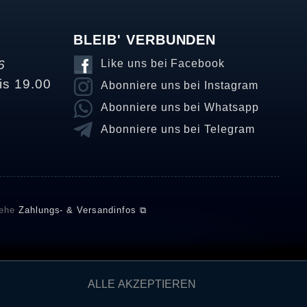
BLEIB' VERBUNDEN
6
Like uns bei Facebook
is 19.00
Abonniere uns bei Instagram
Abonniere uns bei Whatsapp
Abonniere uns bei Telegram
iehe
Zahlungs- & Versandinfos ⧉
E setzt automatische und manuelle Maßnahmen ein, um
ALLE AKZEPTIEREN
önnten von Verbrauchern stammen, die die Ware oder
ngen verifizieren und über die erfolgte Verifizierung im