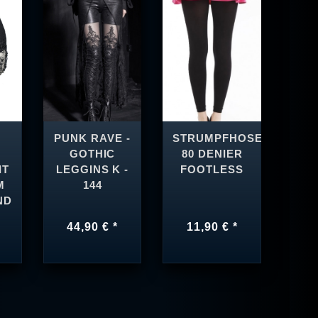
PUNK RAVE -
STRUMPFHOSE
GOTHIC
80 DENIER
IT
LEGGINS K -
FOOTLESS
M
144
ND
44,90 € *
11,90 € *