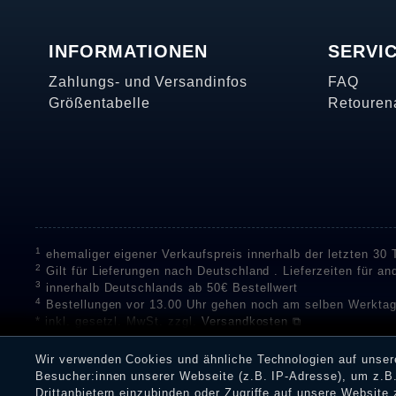
INFORMATIONEN
SERVI
Zahlungs- und Versandinfos
FAQ
Größentabelle
Retouren
1
ehemaliger eigener Verkaufspreis innerhalb der letzten 30
2
Gilt für Lieferungen nach Deutschland . Lieferzeiten für a
3
innerhalb Deutschlands ab 50€ Bestellwert
4
Bestellungen vor 13.00 Uhr gehen noch am selben Werktag
* inkl. gesetzl. MwSt. zzgl.
Versandkosten ⧉
** Unser Unternehmen sammelt über die unabhängigen Di
Bewertungen zu verifizieren.
Informationen zur Echtheit vo
Wir verwenden Cookies und ähnliche Technologien auf unse
Eine Überprüfung der Bewertungen durch Shopauskunft hat v
Besucher:innen unserer Webseite (z.B. IP-Adresse), um z.B.
Dienstleistungen gar nicht erworben oder genutzt haben. Nach
Drittanbietern einzubinden oder Zugriffe auf unsere Website 