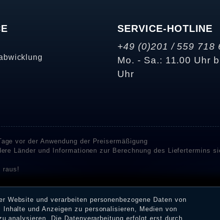
CE
SERVICE-HOTLINE
+49 (0)201 / 559 718 
abwicklung
Mo. - Sa.: 11.00 Uhr b
Uhr
 Tage vor der Anwendung der Preisermäßigung
ndere Länder und Informationen zur Berechnung des Liefertermins s
 raus!
enstleister SHOPVOTE und SHOPAUSKUNFT Bewertungen. SHOPVOT
n Kundenbewertungen auf SHOPVOTE finden Sie hier. ⧉
rer Website und verarbeiten personenbezogene Daten von
or deren Veröffentlichung nicht stattgefunden. Die Bewertungen k
 Inhalte und Anzeigen zu personalisieren, Medien von
 Erhalt einer Benachrichtigungs-E-Mail können Händler die Bewertu
zu analysieren. Die Datenverarbeitung erfolgt erst durch