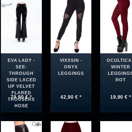
EVA LADY -
VIXXSIN -
OCULTICA 
SEE-
ONYX
WINTER
THROUGH
LEGGINGS
LEGGING
SIDE LACED
ROT
UP VELVET
FLARED
79,90 € *
42,90 € *
19,90 € *
TROUSERS
HOSE