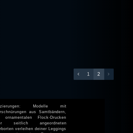
1
2
rzierungen: Modelle mit
erschnürungen aus Samtbändern,
t ornamentalen Flock-Drucken
er seitlich angeordneten
rborten verleihen deiner Leggings