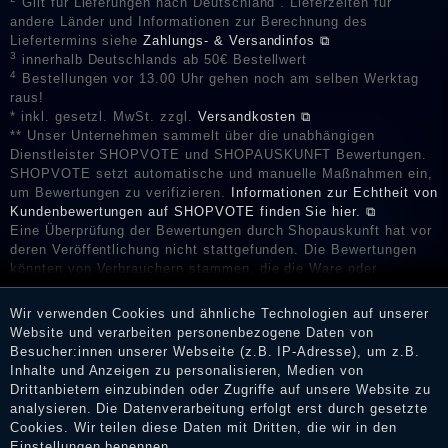
Gilt für Lieferungen nach Deutschland . Lieferzeiten für
andere Länder und Informationen zur Berechnung des
Liefertermins siehe
Zahlungs- & Versandinfos ⧉
3
innerhalb Deutschlands ab 50€ Bestellwert
4
Bestellungen vor 13.00 Uhr gehen noch am selben Werktag
raus!
* inkl. gesetzl. MwSt. zzgl.
Versandkosten ⧉
** Unser Unternehmen sammelt über die unabhängigen
Dienstleister SHOPVOTE und SHOPAUSKUNFT Bewertungen.
SHOPVOTE setzt automatische und manuelle Maßnahmen ein,
um Bewertungen zu verifizieren.
Informationen zur Echtheit von
Kundenbewertungen auf SHOPVOTE finden Sie hier. ⧉
Eine Überprüfung der Bewertungen durch Shopauskunft hat vor
deren Veröffentlichung nicht stattgefunden. Die Bewertungen
könnten von Verbrauchern stammen, die die Ware oder
Dienstleistungen gar nicht erworben oder genutzt haben. Nach
Erhalt einer Benachrichtigungs-E-Mail können Händler die
Wir verwenden Cookies und ähnliche Technologien auf unserer
Bewertungen verifizieren und über die erfolgte Verifizierung im
Website und verarbeiten personenbezogene Daten von
Shop informieren.
Besucher:innen unserer Webseite (z.B. IP-Adresse), um z.B.
Inhalte und Anzeigen zu personalisieren, Medien von
Drittanbietern einzubinden oder Zugriffe auf unsere Website zu
analysieren. Die Datenverarbeitung erfolgt erst durch gesetzte
Impressum
Cookies. Wir teilen diese Daten mit Dritten, die wir in den
Einstellungen benennen.