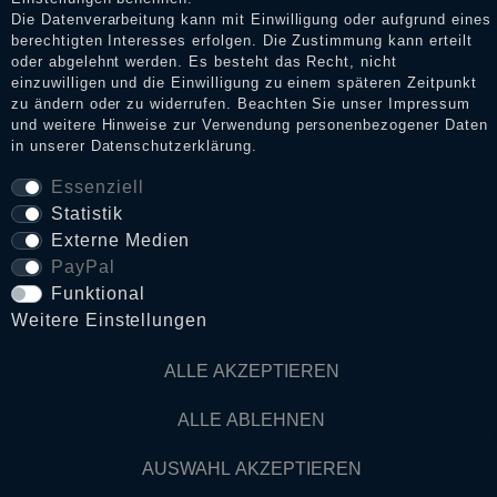
Die Datenverarbeitung kann mit Einwilligung oder aufgrund eines
berechtigten Interesses erfolgen. Die Zustimmung kann erteilt
Daten­schutz­erklärung
oder abgelehnt werden. Es besteht das Recht, nicht
einzuwilligen und die Einwilligung zu einem späteren Zeitpunkt
zu ändern oder zu widerrufen. Beachten Sie unser
Impressum
und weitere Hinweise zur Verwendung personenbezogener Daten
AGB
in unserer
Daten­schutz­erklärung
.
Essenziell
Statistik
Widerrufs­recht
Externe Medien
PayPal
VERTRAG WIDERRUFEN
Funktional
Weitere Einstellungen
Kontakt
ALLE AKZEPTIEREN
© Copyright 2026 Dark Ages Glasche & Kuczwalska GbR
ALLE ABLEHNEN
AUSWAHL AKZEPTIEREN