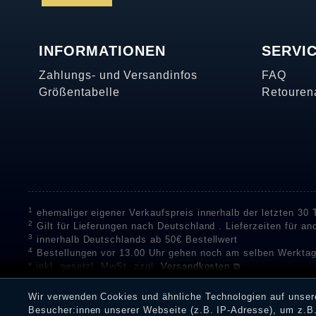
INFORMATIONEN
SERVI
Zahlungs- und Versandinfos
FAQ
Größentabelle
Retouren
1
ehemaliger eigener Verkaufspreis innerhalb der letzten 30
2
Gilt für Lieferungen nach Deutschland . Lieferzeiten für a
3
innerhalb Deutschlands ab 50€ Bestellwert
4
Bestellungen vor 13.00 Uhr gehen noch am selben Werktag
* inkl. gesetzl. MwSt. zzgl.
Versandkosten ⧉
** Unser Unternehmen sammelt über die unabhängigen Di
Bewertungen zu verifizieren.
Informationen zur Echtheit vo
Wir verwenden Cookies und ähnliche Technologien auf unse
Eine Überprüfung der Bewertungen durch Shopauskunft hat v
Besucher:innen unserer Webseite (z.B. IP-Adresse), um z.B.