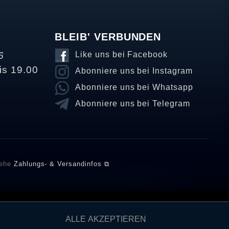
BLEIB' VERBUNDEN
6
Like uns bei Facebook
is 19.00
Abonniere uns bei Instagram
Abonniere uns bei Whatsapp
Abonniere uns bei Telegram
iehe
Zahlungs- & Versandinfos ⧉
E setzt automatische und manuelle Maßnahmen ein, um
ALLE AKZEPTIEREN
önnten von Verbrauchern stammen, die die Ware oder