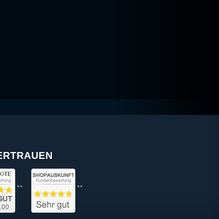
VERTRAUEN
**
**