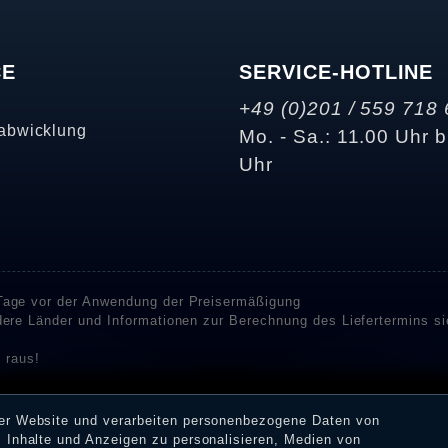
CE
SERVICE-HOTLINE
+49 (0)201 / 559 718 
abwicklung
Mo. - Sa.: 11.00 Uhr b
Uhr
 Tage vor der Anwendung der Preisermäßigung
ndere Länder und Informationen zur Berechnung des Liefertermins s
 raus!
enstleister SHOPVOTE und SHOPAUSKUNFT Bewertungen. SHOPVOT
n Kundenbewertungen auf SHOPVOTE finden Sie hier. ⧉
rer Website und verarbeiten personenbezogene Daten von
or deren Veröffentlichung nicht stattgefunden. Die Bewertungen k
 Inhalte und Anzeigen zu personalisieren, Medien von