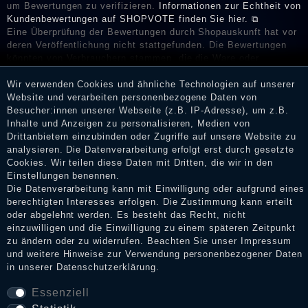
um Bewertungen zu verifizieren.
Informationen zur Echtheit von
Kundenbewertungen auf SHOPVOTE finden Sie hier. ⧉
Eine Überprüfung der Bewertungen durch Shopauskunft hat vor
deren Veröffentlichung nicht stattgefunden. Die Bewertungen
könnten von Verbrauchern stammen, die die Ware oder
Dienstleistungen gar nicht erworben oder genutzt haben. Nach
Wir verwenden Cookies und ähnliche Technologien auf unserer
Erhalt einer Benachrichtigungs-E-Mail können Händler die
Website und verarbeiten personenbezogene Daten von
Bewertungen verifizieren und über die erfolgte Verifizierung im
Besucher:innen unserer Webseite (z.B. IP-Adresse), um z.B.
Shop informieren.
Inhalte und Anzeigen zu personalisieren, Medien von
Drittanbietern einzubinden oder Zugriffe auf unsere Website zu
analysieren. Die Datenverarbeitung erfolgt erst durch gesetzte
Cookies. Wir teilen diese Daten mit Dritten, die wir in den
Impressum
Einstellungen benennen.
Die Datenverarbeitung kann mit Einwilligung oder aufgrund eines
berechtigten Interesses erfolgen. Die Zustimmung kann erteilt
oder abgelehnt werden. Es besteht das Recht, nicht
Daten­schutz­erklärung
einzuwilligen und die Einwilligung zu einem späteren Zeitpunkt
zu ändern oder zu widerrufen. Beachten Sie unser
Impressum
und weitere Hinweise zur Verwendung personenbezogener Daten
AGB
in unserer
Daten­schutz­erklärung
.
Essenziell