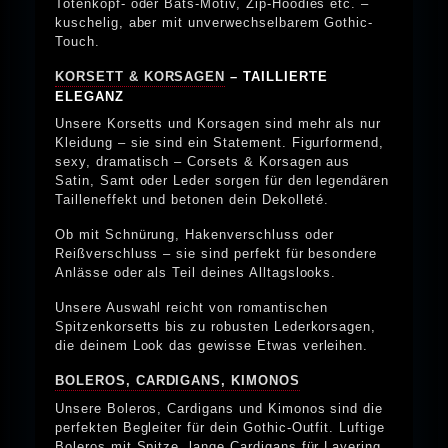
Totenkopf- oder Bats-Motiv, Zip-Hoodies etc. –
kuschelig, aber mit unverwechselbarem Gothic-
Touch.
KORSETT & KORSAGEN
– TAILLIERTE
ELEGANZ
Unsere Korsetts und Korsagen sind mehr als nur
Kleidung – sie sind ein Statement. Figurformend,
sexy, dramatisch – Corsets & Korsagen aus
Satin, Samt oder Leder sorgen für den legendären
Tailleneffekt und betonen dein Dekolleté.
Ob mit Schnürung, Hakenverschluss oder
Reißverschluss – sie sind perfekt für besondere
Anlässe oder als Teil deines Alltagslooks.
Unsere Auswahl reicht von romantischen
Spitzenkorsetts bis zu robusten Lederkorsagen,
die deinem Look das gewisse Etwas verleihen.
BOLEROS, CARDIGANS, KIMONOS
Unsere Boleros, Cardigans und Kimonos sind die
perfekten Begleiter für dein Gothic-Outfit. Luftige
Boleros mit Spitze, lange Cardigans für Layering