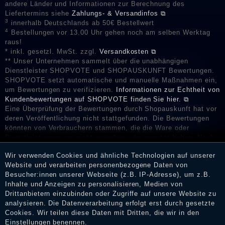
andere Länder und Informationen zur Berechnung des
Liefertermins siehe
Zahlungs- & Versandinfos ⧉
3
innerhalb Deutschlands ab 50€ Bestellwert
4
Bestellungen vor 13.00 Uhr gehen noch am selben Werktag
raus!
* inkl. gesetzl. MwSt. zzgl.
Versandkosten ⧉
** Unser Unternehmen sammelt über die unabhängigen
Dienstleister SHOPVOTE und SHOPAUSKUNFT Bewertungen.
SHOPVOTE setzt automatische und manuelle Maßnahmen ein,
um Bewertungen zu verifizieren.
Informationen zur Echtheit von
Kundenbewertungen auf SHOPVOTE finden Sie hier. ⧉
Eine Überprüfung der Bewertungen durch Shopauskunft hat vor
deren Veröffentlichung nicht stattgefunden. Die Bewertungen
könnten von Verbrauchern stammen, die die Ware oder
Dienstleistungen gar nicht erworben oder genutzt haben. Nach
Erhalt einer Benachrichtigungs-E-Mail können Händler die
Wir verwenden Cookies und ähnliche Technologien auf unserer
Bewertungen verifizieren und über die erfolgte Verifizierung im
Website und verarbeiten personenbezogene Daten von
Shop informieren.
Besucher:innen unserer Webseite (z.B. IP-Adresse), um z.B.
Inhalte und Anzeigen zu personalisieren, Medien von
Drittanbietern einzubinden oder Zugriffe auf unsere Website zu
analysieren. Die Datenverarbeitung erfolgt erst durch gesetzte
Impressum
Cookies. Wir teilen diese Daten mit Dritten, die wir in den
Einstellungen benennen.