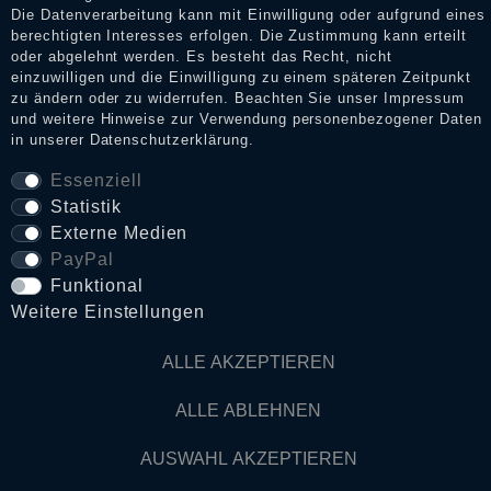
Die Datenverarbeitung kann mit Einwilligung oder aufgrund eines
berechtigten Interesses erfolgen. Die Zustimmung kann erteilt
Daten­schutz­erklärung
oder abgelehnt werden. Es besteht das Recht, nicht
einzuwilligen und die Einwilligung zu einem späteren Zeitpunkt
zu ändern oder zu widerrufen. Beachten Sie unser
Impressum
AGB
und weitere Hinweise zur Verwendung personenbezogener Daten
in unserer
Daten­schutz­erklärung
.
Essenziell
Widerrufs­recht
Statistik
Externe Medien
VERTRAG WIDERRUFEN
PayPal
Funktional
Weitere Einstellungen
Kontakt
ALLE AKZEPTIEREN
© Copyright 2026 Dark Ages Glasche & Kuczwalska GbR
ALLE ABLEHNEN
AUSWAHL AKZEPTIEREN