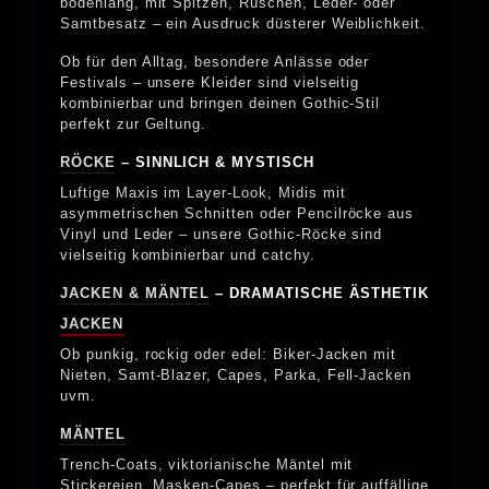
bodenlang, mit Spitzen, Rüschen, Leder- oder
Samtbesatz – ein Ausdruck düsterer Weiblichkeit.
Ob für den Alltag, besondere Anlässe oder
Festivals – unsere Kleider sind vielseitig
kombinierbar und bringen deinen Gothic-Stil
perfekt zur Geltung.
RÖCKE
– SINNLICH & MYSTISCH
Luftige Maxis im Layer-Look, Midis mit
asymmetrischen Schnitten oder Pencilröcke aus
Vinyl und Leder – unsere Gothic-Röcke sind
vielseitig kombinierbar und catchy.
JACKEN & MÄNTEL
– DRAMATISCHE ÄSTHETIK
JACKEN
Ob punkig, rockig oder edel: Biker-Jacken mit
Nieten, Samt-Blazer, Capes, Parka, Fell-Jacken
uvm.
MÄNTEL
Trench-Coats, viktorianische Mäntel mit
Stickereien, Masken-Capes – perfekt für auffällige