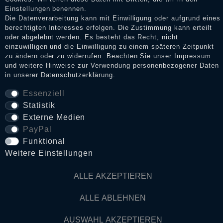
Impressum
Einstellungen benennen.
Die Datenverarbeitung kann mit Einwilligung oder aufgrund eines
berechtigten Interesses erfolgen. Die Zustimmung kann erteilt
Daten­schutz­erklärung
oder abgelehnt werden. Es besteht das Recht, nicht
einzuwilligen und die Einwilligung zu einem späteren Zeitpunkt
zu ändern oder zu widerrufen. Beachten Sie unser
Impressum
und weitere Hinweise zur Verwendung personenbezogener Daten
AGB
in unserer
Daten­schutz­erklärung
.
Essenziell
Statistik
Widerrufs­recht
Externe Medien
PayPal
VERTRAG WIDERRUFEN
Funktional
Weitere Einstellungen
Kontakt
ALLE AKZEPTIEREN
© Copyright 2026 Dark Ages Glasche & Kuczwalska GbR
ALLE ABLEHNEN
AUSWAHL AKZEPTIEREN