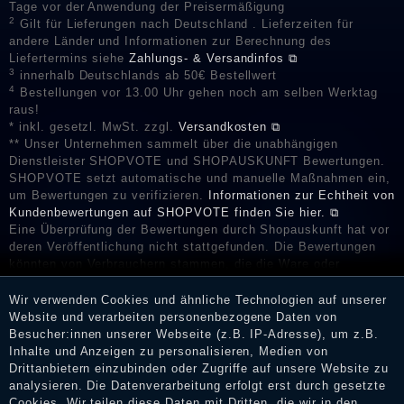
Tage vor der Anwendung der Preisermäßigung
2
Gilt für Lieferungen nach Deutschland . Lieferzeiten für
andere Länder und Informationen zur Berechnung des
Liefertermins siehe
Zahlungs- & Versandinfos ⧉
3
innerhalb Deutschlands ab 50€ Bestellwert
4
Bestellungen vor 13.00 Uhr gehen noch am selben Werktag
raus!
* inkl. gesetzl. MwSt. zzgl.
Versandkosten ⧉
** Unser Unternehmen sammelt über die unabhängigen
Dienstleister SHOPVOTE und SHOPAUSKUNFT Bewertungen.
SHOPVOTE setzt automatische und manuelle Maßnahmen ein,
um Bewertungen zu verifizieren.
Informationen zur Echtheit von
Kundenbewertungen auf SHOPVOTE finden Sie hier. ⧉
Eine Überprüfung der Bewertungen durch Shopauskunft hat vor
deren Veröffentlichung nicht stattgefunden. Die Bewertungen
könnten von Verbrauchern stammen, die die Ware oder
Dienstleistungen gar nicht erworben oder genutzt haben. Nach
Erhalt einer Benachrichtigungs-E-Mail können Händler die
Wir verwenden Cookies und ähnliche Technologien auf unserer
Bewertungen verifizieren und über die erfolgte Verifizierung im
Website und verarbeiten personenbezogene Daten von
Shop informieren.
Besucher:innen unserer Webseite (z.B. IP-Adresse), um z.B.
Inhalte und Anzeigen zu personalisieren, Medien von
Drittanbietern einzubinden oder Zugriffe auf unsere Website zu
analysieren. Die Datenverarbeitung erfolgt erst durch gesetzte
Cookies. Wir teilen diese Daten mit Dritten, die wir in den