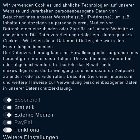
Dienstleistungen gar nicht erworben oder genutzt haben. Nach
Wir verwenden Cookies und ähnliche Technologien auf unserer
Erhalt einer Benachrichtigungs-E-Mail können Händler die
Website und verarbeiten personenbezogene Daten von
Bewertungen verifizieren und über die erfolgte Verifizierung im
Besucher:innen unserer Webseite (z.B. IP-Adresse), um z.B.
Shop informieren.
Inhalte und Anzeigen zu personalisieren, Medien von
Drittanbietern einzubinden oder Zugriffe auf unsere Website zu
analysieren. Die Datenverarbeitung erfolgt erst durch gesetzte
Cookies. Wir teilen diese Daten mit Dritten, die wir in den
Impressum
Einstellungen benennen.
Die Datenverarbeitung kann mit Einwilligung oder aufgrund eines
berechtigten Interesses erfolgen. Die Zustimmung kann erteilt
oder abgelehnt werden. Es besteht das Recht, nicht
Daten­schutz­erklärung
einzuwilligen und die Einwilligung zu einem späteren Zeitpunkt
zu ändern oder zu widerrufen. Beachten Sie unser
Impressum
und weitere Hinweise zur Verwendung personenbezogener Daten
in unserer
Daten­schutz­erklärung
.
AGB
Essenziell
Statistik
Widerrufs­recht
Externe Medien
PayPal
VERTRAG WIDERRUFEN
Funktional
Weitere Einstellungen