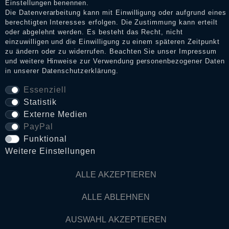
Einstellungen benennen.
Die Datenverarbeitung kann mit Einwilligung oder aufgrund eines
berechtigten Interesses erfolgen. Die Zustimmung kann erteilt
Daten­schutz­erklärung
oder abgelehnt werden. Es besteht das Recht, nicht
einzuwilligen und die Einwilligung zu einem späteren Zeitpunkt
zu ändern oder zu widerrufen. Beachten Sie unser
Impressum
und weitere Hinweise zur Verwendung personenbezogener Daten
AGB
in unserer
Daten­schutz­erklärung
.
Essenziell
Statistik
Widerrufs­recht
Externe Medien
PayPal
VERTRAG WIDERRUFEN
Funktional
Weitere Einstellungen
Kontakt
ALLE AKZEPTIEREN
© Copyright 2026 Dark Ages Glasche & Kuczwalska GbR
ALLE ABLEHNEN
AUSWAHL AKZEPTIEREN