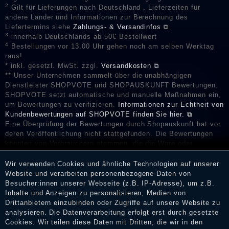
2
Gilt für Lieferungen nach Deutschland . Lieferzeiten für
andere Länder und Informationen zur Berechnung des
Liefertermins siehe
Zahlungs- & Versandinfos ⧉
3
innerhalb Deutschlands ab 50€ Bestellwert
4
Bestellungen vor 13.00 Uhr gehen noch am selben Werktag
raus!
* inkl. gesetzl. MwSt. zzgl.
Versandkosten ⧉
** Unser Unternehmen sammelt über die unabhängigen
Dienstleister SHOPVOTE und SHOPAUSKUNFT Bewertungen.
SHOPVOTE setzt automatische und manuelle Maßnahmen ein,
um Bewertungen zu verifizieren.
Informationen zur Echtheit von
Kundenbewertungen auf SHOPVOTE finden Sie hier. ⧉
Eine Überprüfung der Bewertungen durch Shopauskunft hat vor
deren Veröffentlichung nicht stattgefunden. Die Bewertungen
könnten von Verbrauchern stammen, die die Ware oder
Dienstleistungen gar nicht erworben oder genutzt haben. Nach
Erhalt einer Benachrichtigungs-E-Mail können Händler die
Wir verwenden Cookies und ähnliche Technologien auf unserer
Bewertungen verifizieren und über die erfolgte Verifizierung im
Website und verarbeiten personenbezogene Daten von
Shop informieren.
Besucher:innen unserer Webseite (z.B. IP-Adresse), um z.B.
Inhalte und Anzeigen zu personalisieren, Medien von
Drittanbietern einzubinden oder Zugriffe auf unsere Website zu
analysieren. Die Datenverarbeitung erfolgt erst durch gesetzte
Cookies. Wir teilen diese Daten mit Dritten, die wir in den
Impressum