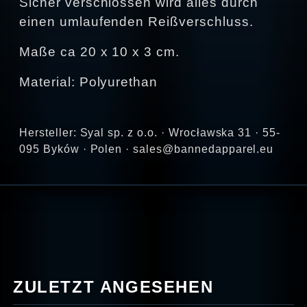
Sicher verschlossen wird alles durch
einen umlaufenden Reißverschluss.
Maße ca 20 x 10 x 3 cm.
Material: Polyurethan
Hersteller: Syal sp. z o.o. · Wrocławska 31 · 55-
095 Byków · Polen · sales@bannedapparel.eu
ZULETZT ANGESEHEN